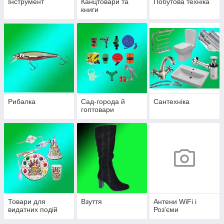
Інструмент
Канцтовари та
Побутова техніка
книги
Рибалка
Сад-города й
Сантехніка
гоптовари
Товари для
Взуття
Антени WiFi і
видатних подій
Роз'єми