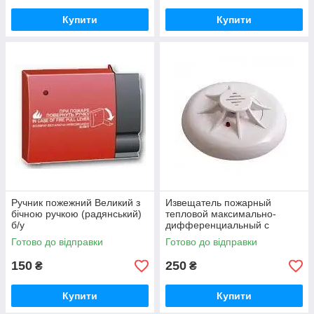
Купити
Купити
Ручник пожежний Великий з
Извещатель пожарный
бічною ручкою (радянський)
тепловой максимально-
б/у
дифференциальный с
индикацией дежурного
Готово до відправки
Готово до відправки
режима ТПТ-4
150
250
₴
₴
Купити
Купити