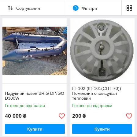
Сортування
0
Фільтри
ІП-102 (ІП-101(СПТ-70))
Надувний човен BRIG DINGO
Пожежний сповіщувач
D300W
тепловий
Готово до відправки
Готово до відправки
40 000
200
₴
₴
Купити
Купити