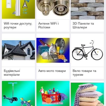
Wifi точки доступу,
Антени WiFi і
3D Панели та
роутери
Роз'єми
Шпалери
Будівельні
Авто-мото товари
Вело товари та
матеріали
туризм