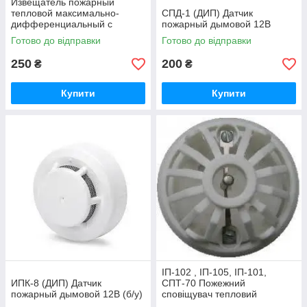
Извещатель пожарный
тепловой максимально-
CПД-1 (ДИП) Датчик
дифференциальный с
пожарный дымовой 12В
индикацией дежурного
Готово до відправки
Готово до відправки
режима ТПТ-4
250
200
₴
₴
Купити
Купити
ІП-102 , ІП-105, ІП-101,
ИПК-8 (ДИП) Датчик
СПТ-70 Пожежний
пожарный дымовой 12В (б/у)
сповіщувач тепловий