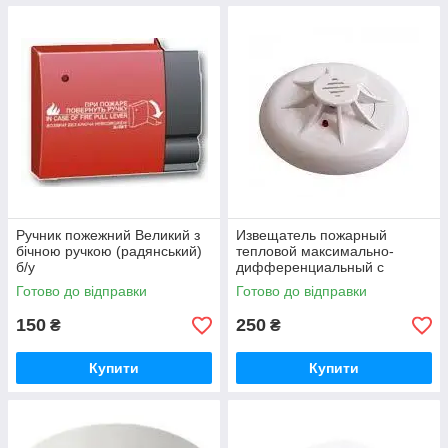
Ручник пожежний Великий з
Извещатель пожарный
бічною ручкою (радянський)
тепловой максимально-
б/у
дифференциальный с
индикацией дежурного
Готово до відправки
Готово до відправки
режима ТПТ-4
150
250
₴
₴
Купити
Купити