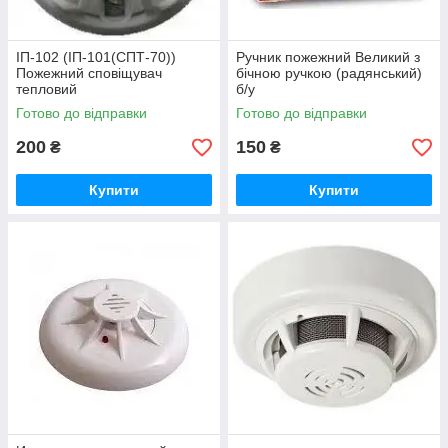
ІП-102 (ІП-101(СПТ-70))
Ручник пожежний Великий з
Пожежний сповіщувач
бічною ручкою (радянський)
тепловий
б/у
Готово до відправки
Готово до відправки
200
150
₴
₴
Купити
Купити