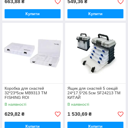
663,88
549,36
₴
₴
Купити
Купити
Коробка для снастей
Ящик для снастей 5 секцій
32*23*5см MB9313 ТМ
24*17.5*26.5см SF24213 ТМ
FISHING ROI
КИТАЙ
В наявності
В наявності
629,82
1 530,69
₴
₴
Купити
Купити