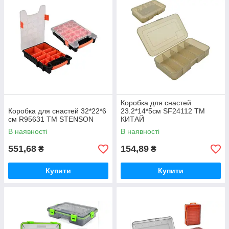
Коробка для снастей
Коробка для снастей 32*22*6
23.2*14*5см SF24112 ТМ
см R95631 ТМ STENSON
КИТАЙ
В наявності
В наявності
551,68
154,89
₴
₴
Купити
Купити