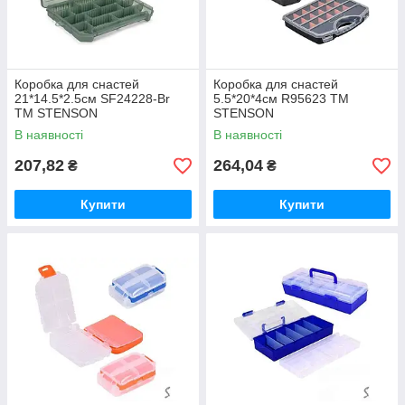
Коробка для снастей
Коробка для снастей
21*14.5*2.5см SF24228-Br
5.5*20*4см R95623 ТМ
ТМ STENSON
STENSON
В наявності
В наявності
207,82
264,04
₴
₴
Купити
Купити