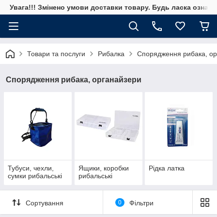
Увага!!! Змінено умови доставки товару. Будь ласка ознай
Товари та послуги
Рибалка
Спорядження рибака, ор
Спорядження рибака, органайзери
Тубуси, чехли,
Ящики, коробки
Рідка латка
сумки рибальські
рибальські
Сортування
0
Фільтри