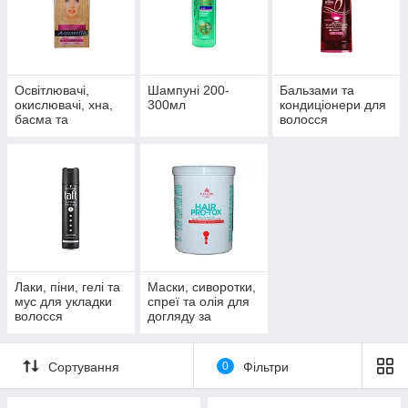
Освітлювачі,
Шампуні 200-
Бальзами та
окислювачі, хна,
300мл
кондиціонери для
басма та
волосся
відтінювачі
Лаки, піни, гелі та
Маски, сиворотки,
мус для укладки
спреї та олія для
волосся
догляду за
волоссям
Сортування
0
Фільтри