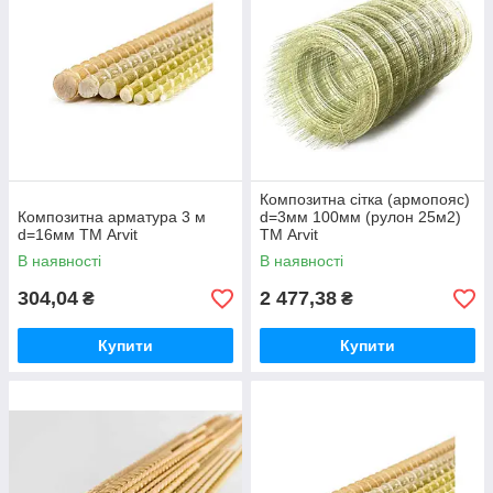
Композитна сітка (армопояс)
Композитна арматура 3 м
d=3мм 100мм (рулон 25м2)
d=16мм ТМ Arvit
ТМ Arvit
В наявності
В наявності
304,04
2 477,38
₴
₴
Купити
Купити