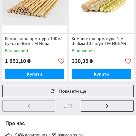
Композитна арматура 100м/
Композитна арматура 1 м
бухта d=6мм ТМ Rebar
d=8мм 10 шт/уп ТМ REBAR
В наявності
В наявності
1 851,10
330,35
₴
₴
Купити
Купити
Показати ще
1
/ 2
Про нас
94% позитивних з 89 відгуків за рік