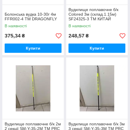
Вудилище поплавочне б/к
Болонська вудка 10-30г 4м
Colored 3м (склад.1.15м)
FFR002-4 ТМ DRAGONFLY
SF24325-3 ТМ КИТАЙ
В наявності
В наявності
375,34
248,57
₴
₴
Купити
Купити
Вудилище поплавочне б/к 2м
Вудилище поплавочне б/к 3м
2 секції SM-Y-35-2M ТМ PRC
3 секції SM-Y-35-3M ТМ PRC