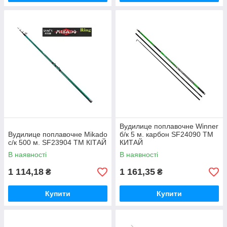
Вудилице поплавочне Winner
Вудилице поплавочне Mikado
б/к 5 м. карбон SF24090 ТМ
с/к 500 м. SF23904 ТМ КІТАЙ
КИТАЙ
В наявності
В наявності
1 114,18
1 161,35
₴
₴
Купити
Купити