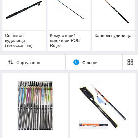
Спінінгові
Комутатори/
Карпові вудилища
вудилища
інжектори POE
(телескопічні)
Ruijie
Сортування
0
Фільтри