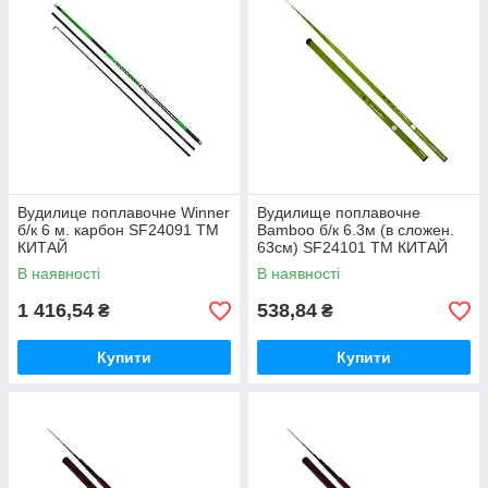
Вудилице поплавочне Winner
Вудилище поплавочне
б/к 6 м. карбон SF24091 ТМ
Bamboo б/к 6.3м (в сложен.
КИТАЙ
63см) SF24101 ТМ КИТАЙ
В наявності
В наявності
1 416,54
538,84
₴
₴
Купити
Купити