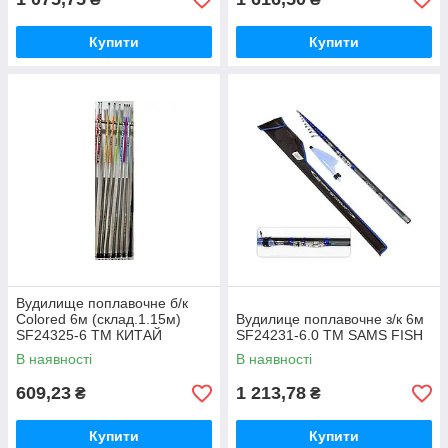
Купити
Купити
Вудилище поплавочне б/к
Colored 6м (склад.1.15м)
Вудилице поплавочне з/к 6м
SF24325-6 ТМ КИТАЙ
SF24231-6.0 ТМ SAMS FISH
В наявності
В наявності
609,23
1 213,78
₴
₴
Купити
Купити