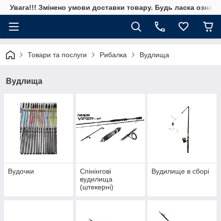
Увага!!! Змінено умови доставки товару. Будь ласка ознай
Товари та послуги
Рибалка
Вудлища
Вудлища
Вудочки
Спінінгові
Вудилище в сборі
вудилища
(штекерні)