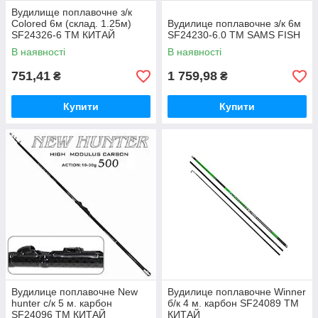
Вудилище поплавочне з/к
Colored 6м (склад. 1.25м)
Вудилице поплавочне з/к 6м
SF24326-6 ТМ КИТАЙ
SF24230-6.0 ТМ SAMS FISH
В наявності
В наявності
751,41
1 759,98
₴
₴
Купити
Купити
Вудилице поплавочне New
Вудилице поплавочне Winner
hunter с/к 5 м. карбон
б/к 4 м. карбон SF24089 ТМ
SF24096 ТМ КИТАЙ
КИТАЙ