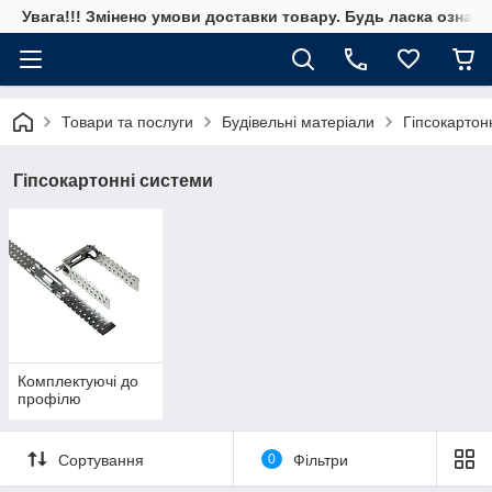
Увага!!! Змінено умови доставки товару. Будь ласка ознай
Товари та послуги
Будівельні матеріали
Гіпсокартон
Гіпсокартонні системи
Комплектуючі до
профілю
Сортування
0
Фільтри