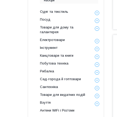
набори
Одяг та текстиль
Посуд
Товари для дому та
галантерея
Електротовари
Інструмент
Канцтовари та книги
Побутова техніка
Рибалка
Сад-города й гоптовари
Сантехніка
Товари для видатних подій
Взуття
Антени WiFi і Роз'єми