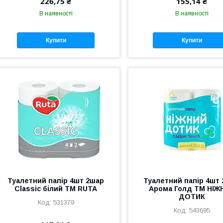
226,75 ₴
155,14 ₴
В наявності
В наявності
Купити
Купити
Туалетний папір 4шт 2шар
Туалетний папір 4шт
Classic білий ТМ RUTA
Арома Голд ТМ НІЖ
ДОТИК
531379
543695