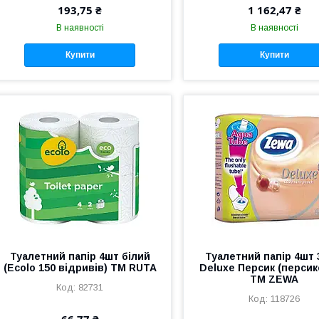
193,75 ₴
1 162,47 ₴
В наявності
В наявності
Купити
Купити
Туалетний папір 4шт білий
Туалетний папір 4шт
(Ecolo 150 відривів) ТМ RUTA
Deluxе Персик (персик
ТМ ZEWA
82731
118726
66,77 ₴