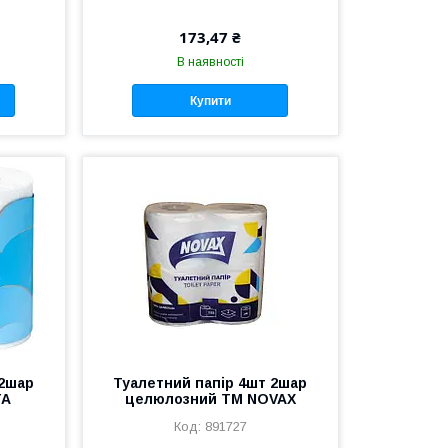
173,47 ₴
В наявності
Купити
 2шар
Туалетний папір 4шт 2шар
TA
целюлозний ТМ NOVAX
891727