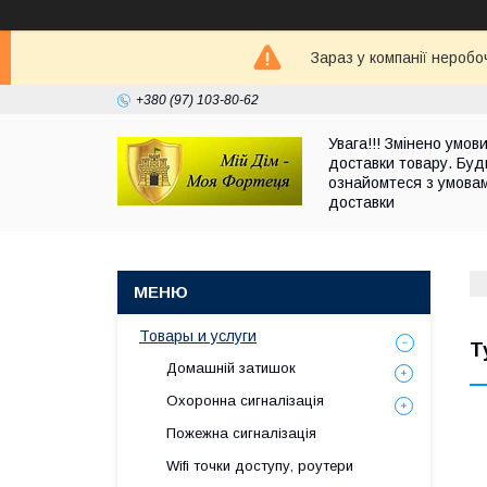
Зараз у компанії неробо
+380 (97) 103-80-62
Увага!!! Змінено умов
доставки товару. Буд
ознайомтеся з умова
доставки
Товары и услуги
Т
Домашній затишок
Охоронна сигналізація
Пожежна сигналізація
Wifi точки доступу, роутери