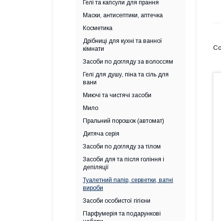
Гелі та капсули для прання
Маски, антисептики, аптечка
Косметика
Дрібниці для кухні та ванної
кімнати
Засоби по догляду за волоссям
Гелі для душу, піна та сіль для
вани
Миючі та чистячі засоби
Мило
Пральний порошок (автомат)
Дитяча серія
Засоби по догляду за тілом
Засоби для та після гоління і
депіляції
Туалетний папір, серветки, ватні
вироби
Засоби особистої гігієни
Парфумерія та подарункові