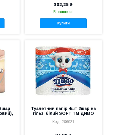
302,25 ₴
В наявності
Купити
 3шар
Туалетний папір 4шт 2шар на
овий),
гільзі білий SOFT ТМ ДИВО
206921
94,88 ₴