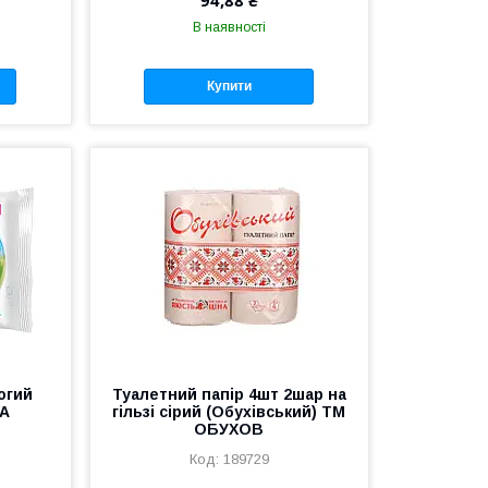
В наявності
Купити
огий
Туалетний папір 4шт 2шар на
WA
гільзі сірий (Обухівський) ТМ
ОБУХОВ
189729