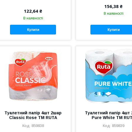
156,38 ₴
122,64 ₴
В наявності
В наявності
Купити
Купити
Туалетний папір 4шт 2шар
Туалетний папір 4шт
Classic Rose ТМ RUTA
Pure White ТМ RU
859838
859839