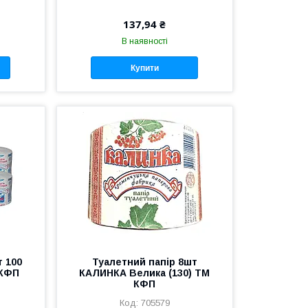
137,94 ₴
В наявності
Купити
т 100
Туалетний папір 8шт
 КФП
КАЛИНКА Велика (130) ТМ
КФП
705579