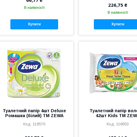
226,75 ₴
В наявності
В наявності
Купити
Купити
Туалетний папір 4шт Deluxe
Туалетний папір вол
Ромашка (білий) ТМ ZEWA
42шт Kids ТМ ZE
118570
118653