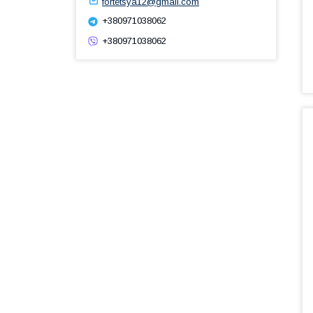
fortetsya12@gmail.com
+380971038062
+380971038062