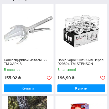
Банковідкривач металічний
Набір чарок 6шт 50мл Череп
ТМ ХАРКІВ
R29804 ТМ STENSON
В наявності
В наявності
155,92
196,90
₴
₴
Купити
Купити