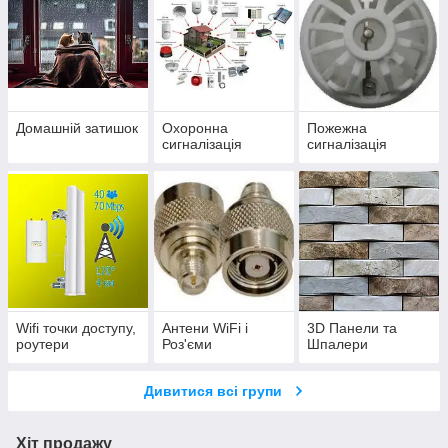
Домашній затишок
Охоронна
Пожежна
сигналізація
сигналізація
Wifi точки доступу,
Антени WiFi і
3D Панели та
роутери
Роз'єми
Шпалери
Дивитися всі групи
Хіт продажу