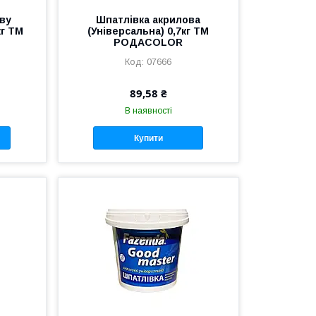
ву
Шпатлівка акрилова
кг ТМ
(Універсальна) 0,7кг ТМ
РОДАCOLOR
07666
89,58 ₴
В наявності
Купити