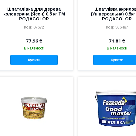
Шпаталівка для дерева
Шпатлівка акрило
коловерана (Ясен) 0,5 кг ТМ
(Універсальна) 0,5к
РОДАCOLOR
РОДАCOLOR
07672
536487
77,96 ₴
71,81 ₴
В наявності
В наявності
Купити
Купити