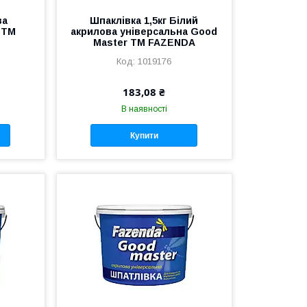
ва
Шпаклівка 1,5кг Бiлий
г ТМ
акрилова універсальна Good
Master ТМ FAZENDA
1019176
183,08 ₴
В наявності
Купити