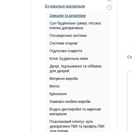
Будівельні матеріали
Замазки та шпаклівки
Сухі будівельні суміші, гіпсова
плитка декоративна
Гіпсокартонні системи
Системи огорожі
Підлогове покриття
Клея. Будівельна хімія
Двері, Ущільнювачі та оббивка
для дверей
Метричні вироби
Метізі
Кріплення
Замково-скобяні вироби
Водно-дисперсійні та акрилові
матеріали
Пластиковий плінтус, кути
декоративні ПВХ та профіль ПВХ
для плитки