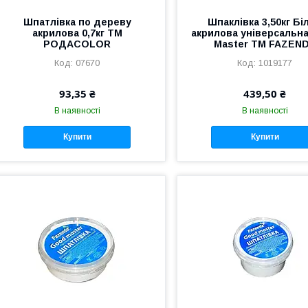
Шпатлівка по дереву
Шпаклівка 3,50кг Бі
акрилова 0,7кг ТМ
акрилова універсальн
РОДАCOLOR
Master ТМ FAZEN
07670
1019177
93,35 ₴
439,50 ₴
В наявності
В наявності
Купити
Купити