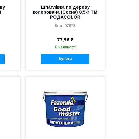
ву
Шпатлівка по дереву
М
колерована (Сосна) 0,5кг ТМ
РОДАCOLOR
07673
77,96 ₴
В наявності
Купити