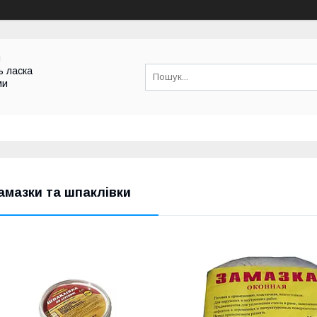
и
ь ласка
ми
амазки та шпаклівки