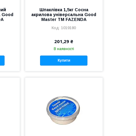
лий
Шпаклівка 1,5кг Сосна
а Good
акрилова універсальна Good
DA
Master ТМ FAZENDA
1019180
201,29 ₴
В наявності
Купити