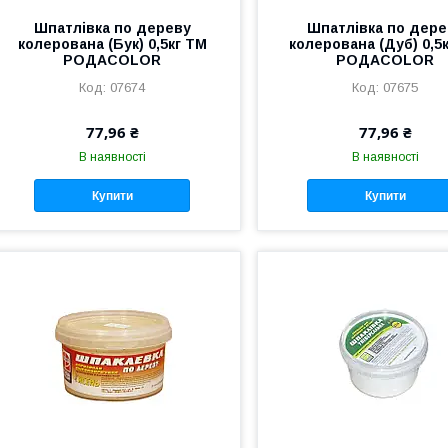
Шпатлівка по дереву
Шпатлівка по дере
колерована (Бук) 0,5кг ТМ
колерована (Дуб) 0,5
РОДАCOLOR
РОДАCOLOR
07674
07675
77,96 ₴
77,96 ₴
В наявності
В наявності
Купити
Купити