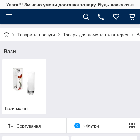
Увага!!! Змінено умови доставки товару. Будь ласка ознай
Товари та послуги
Товари для дому та галантерея
В
Вази
Вази скляні
Сортування
0
Фільтри