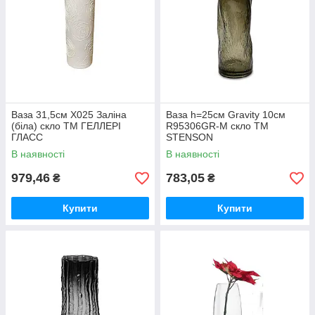
Ваза 31,5см Х025 Заліна
Ваза h=25см Gravity 10см
(біла) скло ТМ ГЕЛЛЕРІ
R95306GR-M скло ТМ
ГЛАСС
STENSON
В наявності
В наявності
979,46
783,05
₴
₴
Купити
Купити