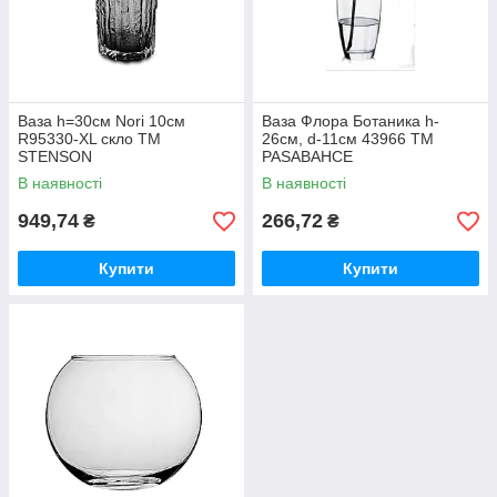
Ваза h=30см Nori 10см
Ваза Флора Ботаника h-
R95330-XL скло ТМ
26см, d-11см 43966 ТМ
STENSON
PASABAHCE
В наявності
В наявності
949,74
266,72
₴
₴
Купити
Купити