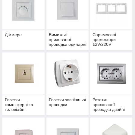
Діммера
Вимикачі
Спрямовані
прихованої
прожектори
проводки одинарні
12V/220V
Розетки
Розетки зовнішньої
Розетки
компютерні та
проводки
прихованої
телевізійні
проводки двойні