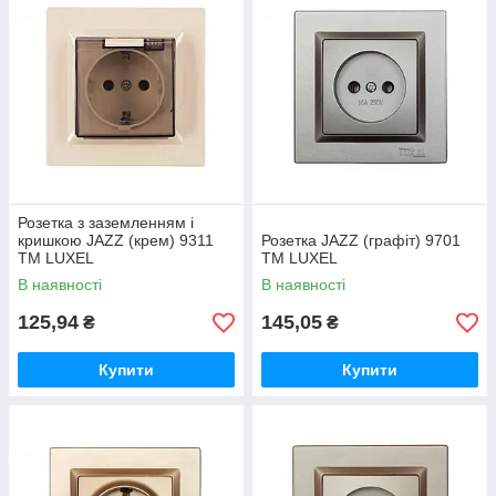
Розетка з заземленням і
кришкою JAZZ (крем) 9311
Розетка JAZZ (графiт) 9701
ТМ LUXEL
ТМ LUXEL
В наявності
В наявності
125,94
145,05
₴
₴
Купити
Купити