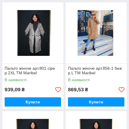
Пальто жіноче арт.801 сіре
Пальто жіноче арт.856-1 беж
р.2XL ТМ Maribel
р.L ТМ Maribel
В наявності
В наявності
939,09
869,53
₴
₴
Купити
Купити