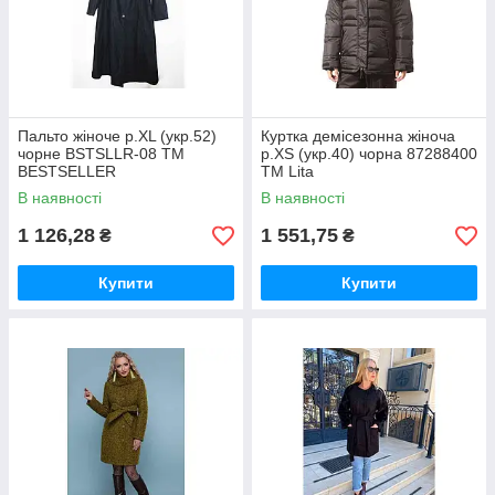
Пальто жіноче р.XL (укр.52)
Куртка демісезонна жіноча
чорне BSTSLLR-08 ТМ
р.XS (укр.40) чорна 87288400
BESTSELLER
ТМ Lita
В наявності
В наявності
1 126,28
1 551,75
₴
₴
Купити
Купити