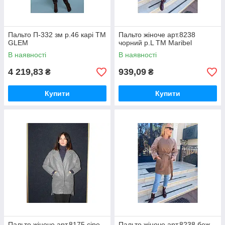
Пальто П-332 зм р.46 карі ТМ
Пальто жіноче арт.8238
GLEM
чорний р.L ТМ Maribel
В наявності
В наявності
4 219,83
939,09
₴
₴
Купити
Купити
Пальто жіноче арт.8175 сіре
Пальто жіноче арт.8238 беж