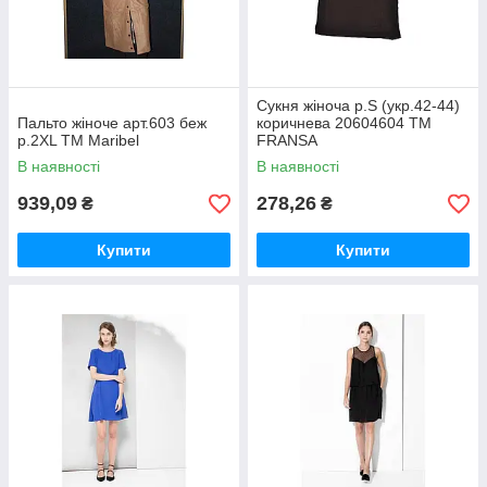
Сукня жіноча р.S (укр.42-44)
Пальто жіноче арт.603 беж
коричнева 20604604 ТМ
р.2XL ТМ Maribel
FRANSA
В наявності
В наявності
939,09
278,26
₴
₴
Купити
Купити