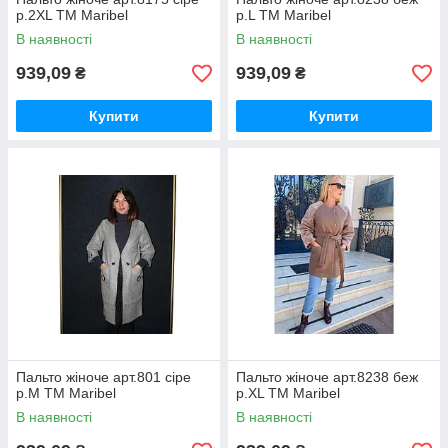
р.2XL ТМ Maribel
р.L ТМ Maribel
В наявності
В наявності
939,09
939,09
₴
₴
Купити
Купити
Пальто жіноче арт.801 сіре
Пальто жіноче арт.8238 беж
р.M ТМ Maribel
р.XL ТМ Maribel
В наявності
В наявності