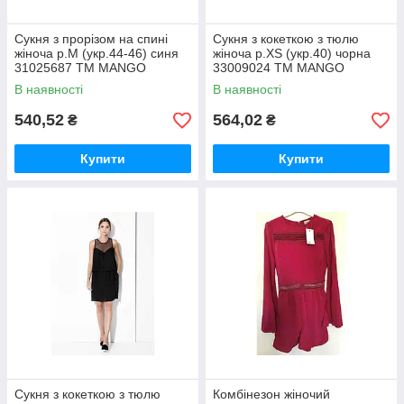
Сукня з прорізом на спині
Сукня з кокеткою з тюлю
жіноча р.M (укр.44-46) синя
жіноча р.XS (укр.40) чорна
31025687 ТМ MANGO
33009024 ТМ MANGO
В наявності
В наявності
540,52
564,02
₴
₴
Купити
Купити
Сукня з кокеткою з тюлю
Комбінезон жіночий