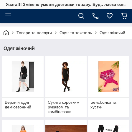
Увага!!! Змінено умови доставки товару. Будь ласка ознай
Товари та послуги
Одяг та текстиль
Одяг жіночий
Одяг жіночий
Верхній одяг
Сукні з коротким
Бейсболки та
демісезонний
рукавом та
хустки
комбінезони