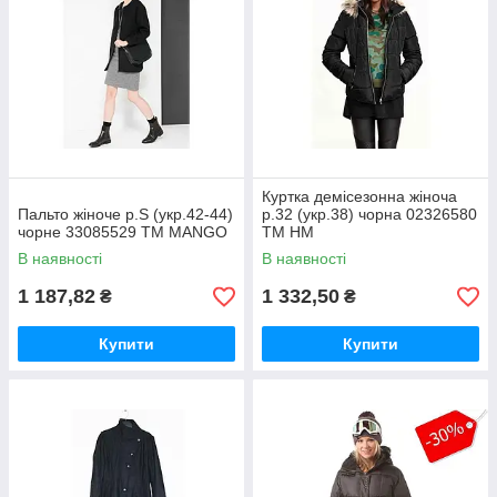
Куртка демісезонна жіноча
Пальто жіноче р.S (укр.42-44)
р.32 (укр.38) чорна 02326580
чорне 33085529 ТМ MANGO
ТМ HM
В наявності
В наявності
1 187,82
1 332,50
₴
₴
Купити
Купити