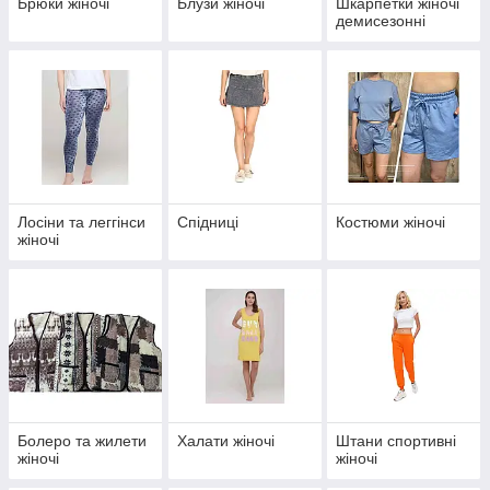
Брюки жіночі
Блузи жіночі
Шкарпетки жіночі
демисезонні
Лосіни та леггінси
Спідниці
Костюми жіночі
жіночі
Болеро та жилети
Халати жіночі
Штани спортивні
жіночі
жіночі