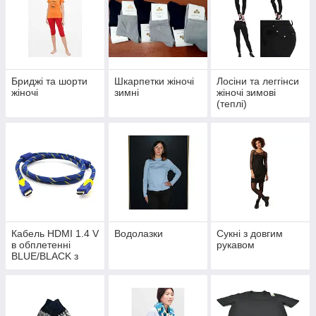
Бриджі та шорти
Шкарпетки жіночі
Лосіни та леггінси
жіночі
зимнi
жіночі зимові
(теплі)
Кабель HDMI 1.4 V
Водолазки
Сукні з довгим
в обплетенні
рукавом
BLUE/BLACK з
фільтром