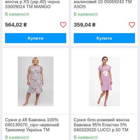
жіноча р.XS (укр.40) чорна
малиновий 10 05069242 ТМ
33009024 ТМ MANGO
ASOS
В наявності
В наявності
564,02
359,04
₴
₴
Купити
Купити
Сукня р.48 Бавовна 100%
Сукня біло-рожевий жіноча
040130070_сіро-червоний
Бавовна 95% Еластан 5%
Трикомир Україна ТМ
040320020 LUCCI р.50 ТМ
Трикомир
Трикомир
В наявності
В наявності