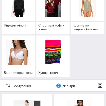
Пiджаки жiночi
Спортивні кофти
Комплекти
жіночі
спідньої білизни
Бюстгалтери, топи
Хустки жіночі
Сортування
0
Фільтри