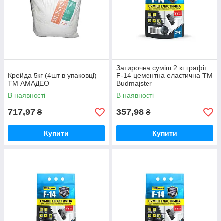
Затирочна суміш 2 кг графіт
Крейда 5кг (4шт в упаковці)
F-14 цементна еластична ТМ
ТМ АМАДЕО
Budmajster
В наявності
В наявності
717,97
357,98
₴
₴
Купити
Купити