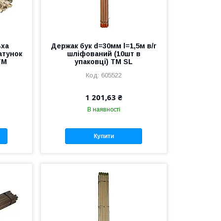
ьха
Держак бук d=30мм l=1,5м в/г
атунок
шліфований (10шт в
ТМ
упаковці) ТМ SL
605522
1 201,63 ₴
В наявності
Купити