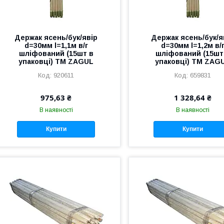
Держак ясень/бук/явір
Держак ясень/бук/я
d=30мм l=1,1м в/г
d=30мм l=1,2м в/
шліфований (15шт в
шліфований (15шт
упаковці) ТМ ZAGUL
упаковці) ТМ ZAG
920611
659831
975,63 ₴
1 328,64 ₴
В наявності
В наявності
Купити
Купити