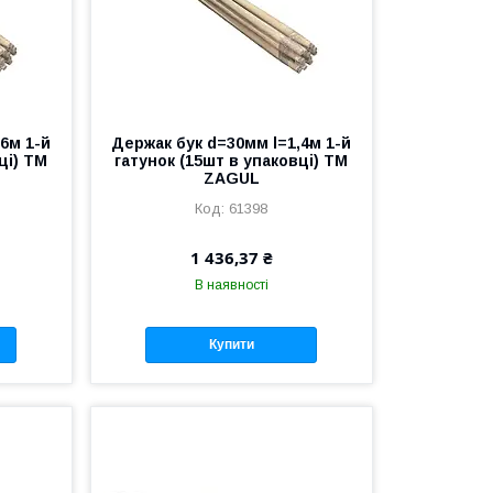
6м 1-й
Держак бук d=30мм l=1,4м 1-й
ці) ТМ
гатунок (15шт в упаковці) ТМ
ZAGUL
61398
1 436,37 ₴
В наявності
Купити