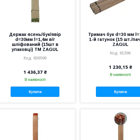
Держак ясень/бук/явір
Тримач бук d=30 мм l=
d=30мм l=1,4м в/г
1-й гатунок (15 шт./па
шліфований (15шт в
ZAGUL
упаковці) ТМ ZAGUL
61396
836596
1 230,15 ₴
1 436,37 ₴
В наявності
В наявності
Купити
Купити