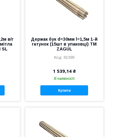
2м в/г
Держак бук d=30мм l=1,5м 1-й
/мітла
гатунок (15шт в упаковці) ТМ
М SL
ZAGUL
61399
1 539,14 ₴
В наявності
Купити