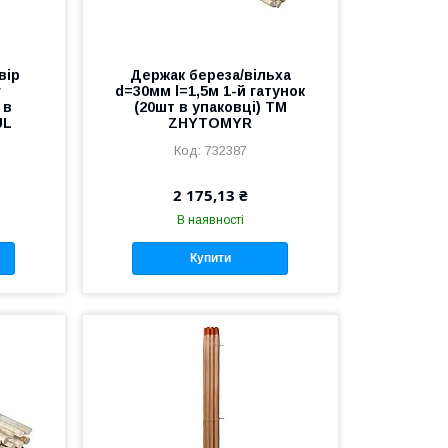
вір
Держак береза/вільха
г
d=30мм l=1,5м 1-й гатунок
 в
(20шт в упаковці) ТМ
UL
ZHYTOMYR
732387
2 175,13 ₴
В наявності
Купити