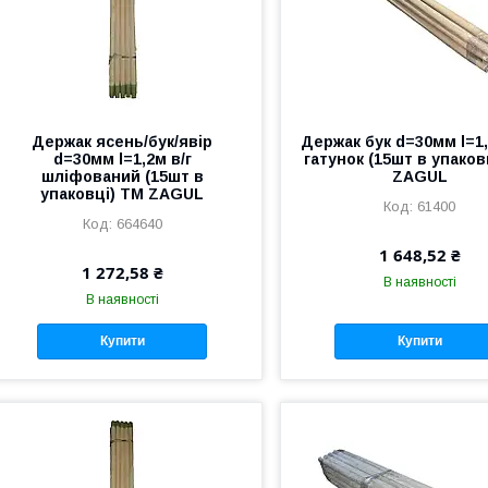
Держак ясень/бук/явір
Держак бук d=30мм l=1,
d=30мм l=1,2м в/г
гатунок (15шт в упаков
шліфований (15шт в
ZAGUL
упаковці) ТМ ZAGUL
61400
664640
1 648,52 ₴
1 272,58 ₴
В наявності
В наявності
Купити
Купити