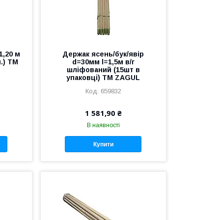
1,20 м
Держак ясень/бук/явір
ч.) ТМ
d=30мм l=1,5м в/г
шліфований (15шт в
упаковці) ТМ ZAGUL
659832
1 581,90 ₴
В наявності
Купити