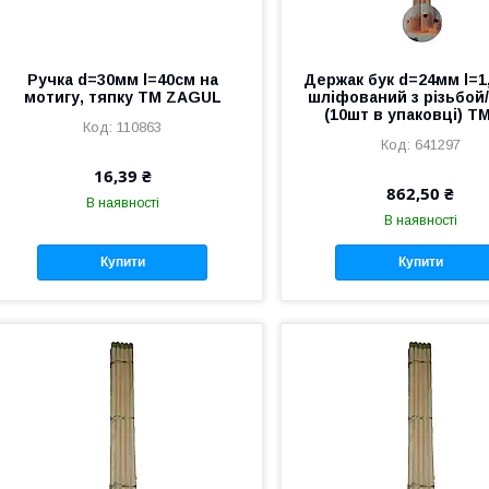
Ручка d=30мм l=40см на
Держак бук d=24мм l=1,
мотигу, тяпку ТМ ZAGUL
шліфований з різьбой
(10шт в упаковці) Т
110863
641297
16,39 ₴
862,50 ₴
В наявності
В наявності
Купити
Купити