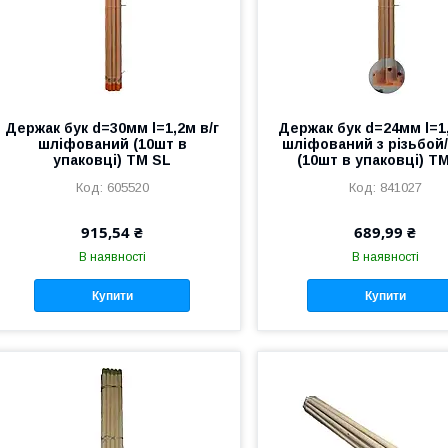
Держак бук d=30мм l=1,2м в/г
Держак бук d=24мм l=1,
шліфований (10шт в
шліфований з різьбой
упаковці) ТМ SL
(10шт в упаковці) Т
605520
841027
915,54 ₴
689,99 ₴
В наявності
В наявності
Купити
Купити