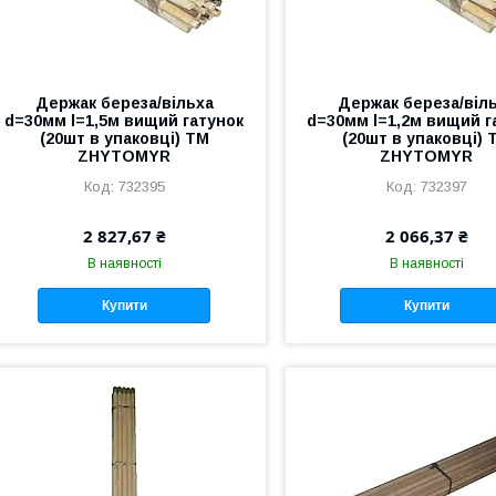
Держак береза/вільха
Держак береза/віл
d=30мм l=1,5м вищий гатунок
d=30мм l=1,2м вищий г
(20шт в упаковці) ТМ
(20шт в упаковці) 
ZHYTOMYR
ZHYTOMYR
732395
732397
2 827,67 ₴
2 066,37 ₴
В наявності
В наявності
Купити
Купити