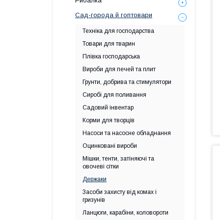
Рибалка
Сад-города й гоптовари
Техніка для господарства
Товари для тварин
Плівка господарська
Вироби для печей та плит
Грунти, добрива та стимулятори
Сиробі для поливання
Садовий інвентар
Корми для творців
Насоси та насосне обладнання
Оцинковані вироби
Мішки, тенти, затіняючі та
овочеві сітки
Держаки
Засоби захисту від комах і
гризунів
Ланцюги, карабіни, коловороти