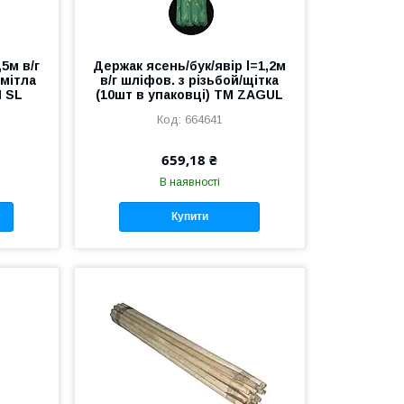
5м в/г
Держак ясень/бук/явір l=1,2м
/мітла
в/г шліфов. з різьбой/щітка
М SL
(10шт в упаковці) ТМ ZAGUL
664641
659,18 ₴
В наявності
Купити