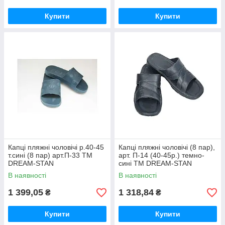
Купити
Купити
Капці пляжні чоловічі р.40-45
Капці пляжні чоловічі (8 пар),
т.сині (8 пар) арт.П-33 ТМ
арт. П-14 (40-45р.) темно-
DREAM-STAN
сині ТМ DREAM-STAN
В наявності
В наявності
1 399,05
1 318,84
₴
₴
Купити
Купити