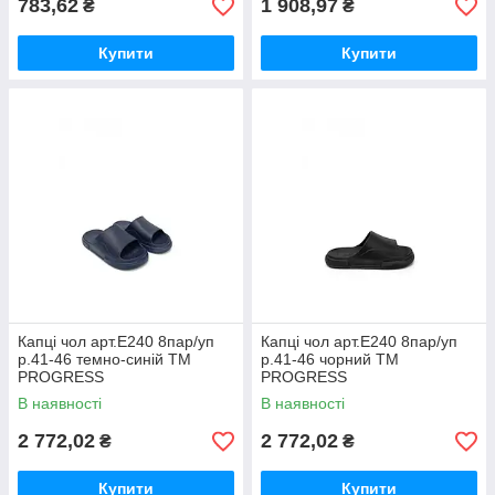
783,62
1 908,97
₴
₴
Купити
Купити
Капці чол арт.Е240 8пар/уп
Капці чол арт.Е240 8пар/уп
р.41-46 темно-синій ТМ
р.41-46 чорний ТМ
PROGRESS
PROGRESS
В наявності
В наявності
2 772,02
2 772,02
₴
₴
Купити
Купити