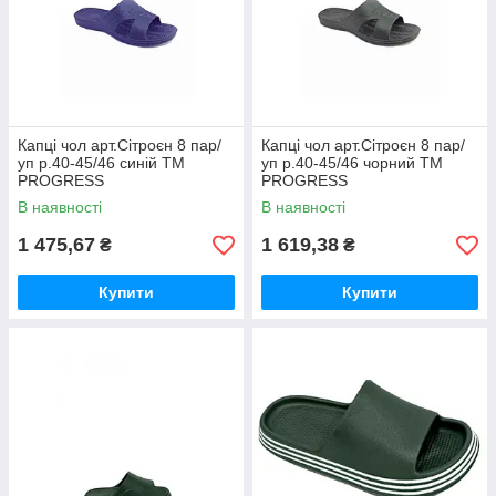
Капці чол арт.Сітроєн 8 пар/
Капці чол арт.Сітроєн 8 пар/
уп р.40-45/46 синій ТМ
уп р.40-45/46 чорний ТМ
PROGRESS
PROGRESS
В наявності
В наявності
1 475,67
1 619,38
₴
₴
Купити
Купити