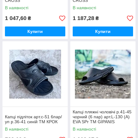
CROSS
CROSS
В наявності
В наявності
1 047,60
1 187,28
₴
₴
Купити
Купити
Капці пляжні чоловічі р.41-45
Капці підліток арт.с-51 6пар/
чорний (6 пар) арт.L-130 (A)
уп р.36-41 синій ТМ КРОК
EVA SPr ТМ GIPANIS
В наявності
В наявності