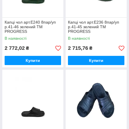
Капці чол арт.Е240 8пар/уп
Капці чол арт.Е236 8пар/уп
р.41-46 зелений ТМ
р.41-45 зелений ТМ
PROGRESS
PROGRESS
В наявності
В наявності
2 772,02
2 715,76
₴
₴
Купити
Купити