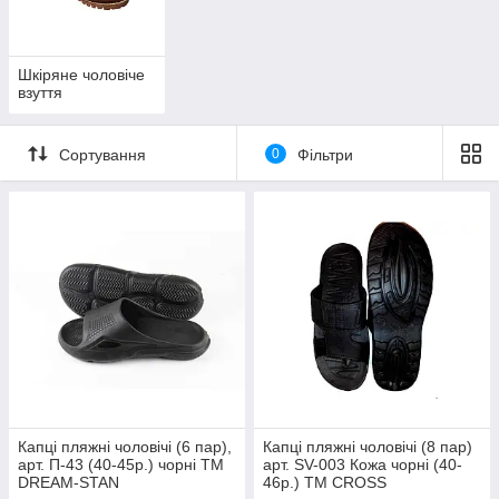
Шкіряне чоловіче
взуття
Сортування
0
Фільтри
Капці пляжні чоловічі (6 пар),
Капці пляжні чоловічі (8 пар)
арт. П-43 (40-45р.) чорні ТМ
арт. SV-003 Кожа чорні (40-
DREAM-STAN
46р.) ТМ CROSS