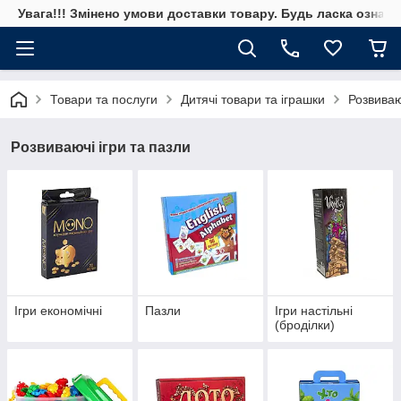
Увага!!! Змінено умови доставки товару. Будь ласка ознай
Товари та послуги
Дитячі товари та іграшки
Розвиваю
Розвиваючі ігри та пазли
Ігри економічні
Пазли
Ігри настільні
(броділки)