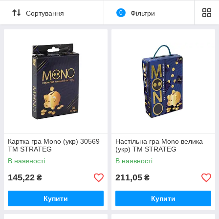
Сортування
0
Фільтри
Картка гра Mono (укр) 30569
Настільна гра Mono велика
ТМ STRATEG
(укр) ТМ STRATEG
В наявності
В наявності
145,22
211,05
₴
₴
Купити
Купити