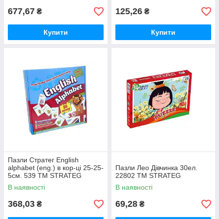
677,67
125,26
₴
₴
Купити
Купити
Пазли Стратег English
alphabet (eng.) в кор-ці 25-25-
Пазли Лео Дівчинка 30ел.
5см. 539 ТМ STRATEG
22802 ТМ STRATEG
В наявності
В наявності
368,03
69,28
₴
₴