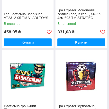
Гра Стратег Монополія
Гра настільна Зообізнес
велика (рос) в кор-ці 50-27-
VT2312-05 ТМ VLADI TOYS
4см 693 ТМ STRATEG
В наявності
В наявності
458,05
331,08
₴
₴
Купити
Купити
Настільна гра Юний
Гра Стратег Футбольна