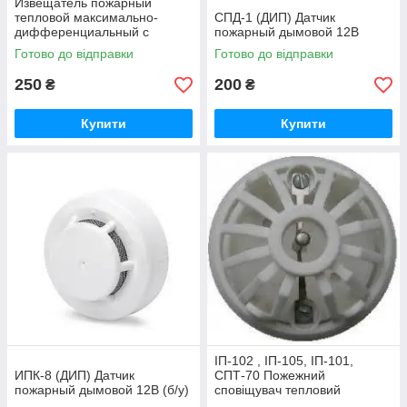
Извещатель пожарный
тепловой максимально-
CПД-1 (ДИП) Датчик
дифференциальный с
пожарный дымовой 12В
индикацией дежурного
Готово до відправки
Готово до відправки
режима ТПТ-4
250
200
₴
₴
Купити
Купити
ІП-102 , ІП-105, ІП-101,
ИПК-8 (ДИП) Датчик
СПТ-70 Пожежний
пожарный дымовой 12В (б/у)
сповіщувач тепловий