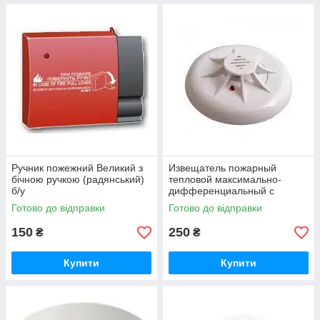
Ручник пожежний Великий з
Извещатель пожарный
бічною ручкою (радянський)
тепловой максимально-
б/у
дифференциальный с
индикацией дежурного
Готово до відправки
Готово до відправки
режима ТПТ-4
150
250
₴
₴
Купити
Купити