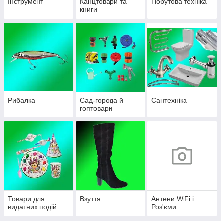
Інструмент
Канцтовари та
Побутова техніка
книги
Рибалка
Сад-города й
Сантехніка
гоптовари
Товари для
Взуття
Антени WiFi і
видатних подій
Роз'єми