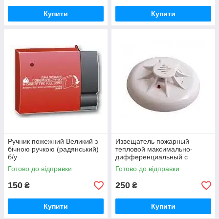
Купити
Купити
Ручник пожежний Великий з
Извещатель пожарный
бічною ручкою (радянський)
тепловой максимально-
б/у
дифференциальный с
индикацией дежурного
Готово до відправки
Готово до відправки
режима ТПТ-4
150
250
₴
₴
Купити
Купити