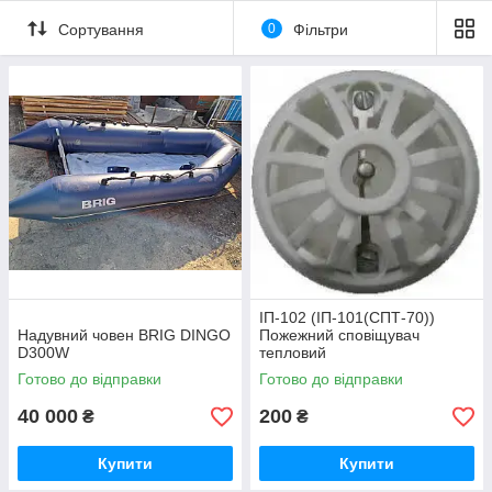
Сортування
0
Фільтри
ІП-102 (ІП-101(СПТ-70))
Надувний човен BRIG DINGO
Пожежний сповіщувач
D300W
тепловий
Готово до відправки
Готово до відправки
40 000
200
₴
₴
Купити
Купити