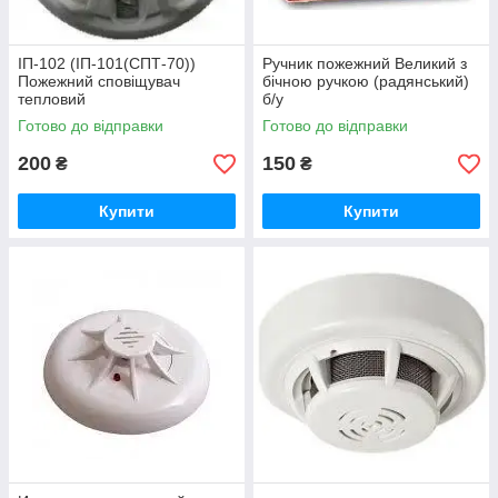
ІП-102 (ІП-101(СПТ-70))
Ручник пожежний Великий з
Пожежний сповіщувач
бічною ручкою (радянський)
тепловий
б/у
Готово до відправки
Готово до відправки
200
150
₴
₴
Купити
Купити