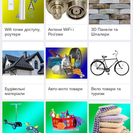
Wifi точки доступу,
Антени WiFi і
3D Панели та
роутери
Роз'єми
Шпалери
Будівельні
Авто-мото товари
Вело товари та
матеріали
туризм