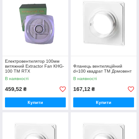
Електровентилятор 100мм
витяжний Extractor Fan KHG-
Фланець вентиляційний
100 ТМ RTX
d=100 квадрат ТМ Домовент
В наявності
В наявності
459,52
167,12
₴
₴
Купити
Купити