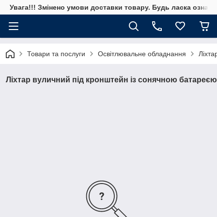
Увага!!! Змінено умови доставки товару. Будь ласка ознай
Товари та послуги
Освітлювальне обладнання
Ліхта
Ліхтар вуличний під кронштейн із сонячною батареєю