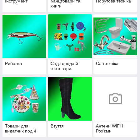
Інструмент
Канцтовари та
Побутова техніка
книги
Рибалка
Сад-города й
Сантехніка
гоптовари
Товари для
Взуття
Антени WiFi і
видатних подій
Роз'єми