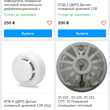
Извещатель пожарный
тепловой максимально-
CПД-1 (ДИП) Датчик
дифференциальный с
пожарный дымовой 12В
индикацией дежурного
Готово до відправки
Готово до відправки
режима ТПТ-4
250
200
₴
₴
Купити
Купити
ІП-102 , ІП-105, ІП-101,
ИПК-8 (ДИП) Датчик
СПТ-70 Пожежний
пожарный дымовой 12В (б/у)
сповіщувач тепловий