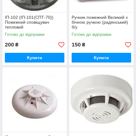
ІП-102 (ІП-101(СПТ-70))
Ручник пожежний Великий з
Пожежний сповіщувач
бічною ручкою (радянський)
тепловий
б/у
Готово до відправки
Готово до відправки
200
150
₴
₴
Купити
Купити