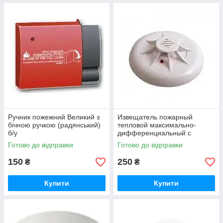
Ручник пожежний Великий з
Извещатель пожарный
бічною ручкою (радянський)
тепловой максимально-
б/у
дифференциальный с
индикацией дежурного
Готово до відправки
Готово до відправки
режима ТПТ-4
150
250
₴
₴
Купити
Купити