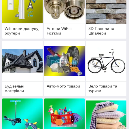
Wifi точки доступу,
Антени WiFi і
3D Панели та
роутери
Роз'єми
Шпалери
Будівельні
Авто-мото товари
Вело товари та
матеріали
туризм