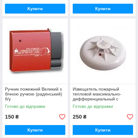
Купити
Купити
Ручник пожежний Великий з
Извещатель пожарный
бічною ручкою (радянський)
тепловой максимально-
б/у
дифференциальный с
индикацией дежурного
Готово до відправки
Готово до відправки
режима ТПТ-4
150
250
₴
₴
Купити
Купити