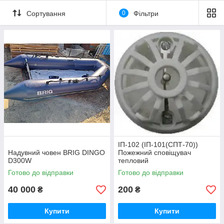
Сортування
0
Фільтри
ІП-102 (ІП-101(СПТ-70))
Надувний човен BRIG DINGO
Пожежний сповіщувач
D300W
тепловий
Готово до відправки
Готово до відправки
40 000
200
₴
₴
Купити
Купити