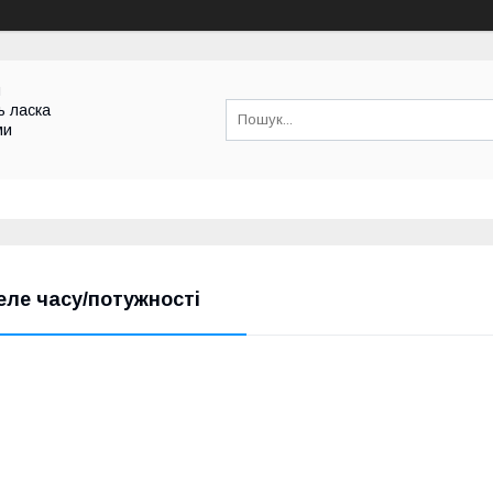
и
ь ласка
ми
еле часу/потужності