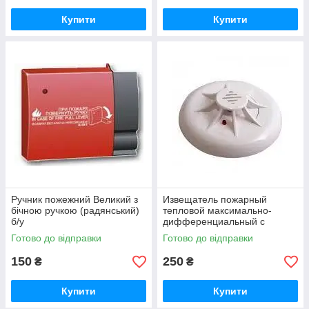
Купити
Купити
Ручник пожежний Великий з
Извещатель пожарный
бічною ручкою (радянський)
тепловой максимально-
б/у
дифференциальный с
индикацией дежурного
Готово до відправки
Готово до відправки
режима ТПТ-4
150
250
₴
₴
Купити
Купити