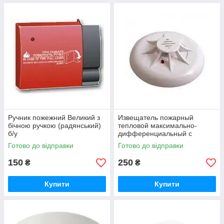
Ручник пожежний Великий з
Извещатель пожарный
бічною ручкою (радянський)
тепловой максимально-
б/у
дифференциальный с
индикацией дежурного
Готово до відправки
Готово до відправки
режима ТПТ-4
150
250
₴
₴
Купити
Купити