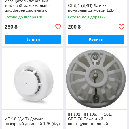
Извещатель пожарный
тепловой максимально-
CПД-1 (ДИП) Датчик
дифференциальный с
пожарный дымовой 12В
индикацией дежурного
Готово до відправки
Готово до відправки
режима ТПТ-4
250
200
₴
₴
Купити
Купити
ІП-102 , ІП-105, ІП-101,
ИПК-8 (ДИП) Датчик
СПТ-70 Пожежний
пожарный дымовой 12В (б/у)
сповіщувач тепловий