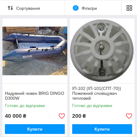
Сортування
0
Фільтри
ІП-102 (ІП-101(СПТ-70))
Надувний човен BRIG DINGO
Пожежний сповіщувач
D300W
тепловий
Готово до відправки
Готово до відправки
40 000
200
₴
₴
Купити
Купити