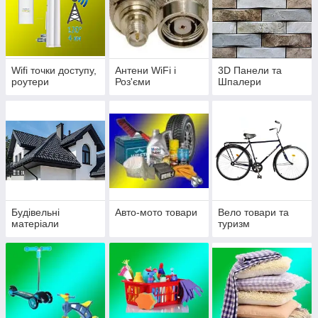
Wifi точки доступу,
Антени WiFi і
3D Панели та
роутери
Роз'єми
Шпалери
Будівельні
Авто-мото товари
Вело товари та
матеріали
туризм