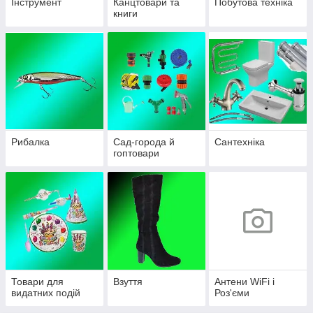
Інструмент
Канцтовари та
Побутова техніка
книги
Рибалка
Сад-города й
Сантехніка
гоптовари
Товари для
Взуття
Антени WiFi і
видатних подій
Роз'єми