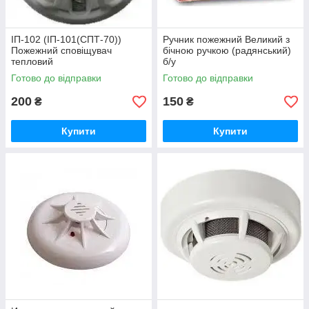
ІП-102 (ІП-101(СПТ-70))
Ручник пожежний Великий з
Пожежний сповіщувач
бічною ручкою (радянський)
тепловий
б/у
Готово до відправки
Готово до відправки
200
150
₴
₴
Купити
Купити