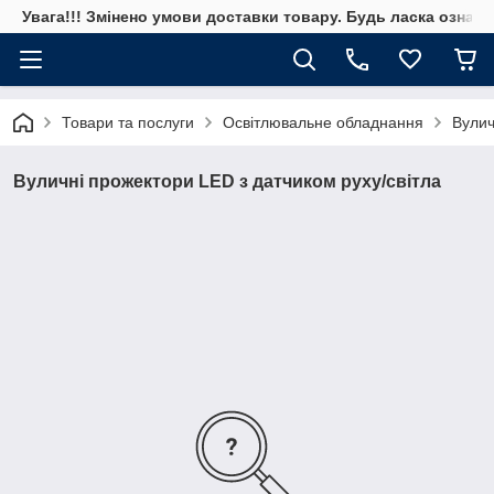
Увага!!! Змінено умови доставки товару. Будь ласка ознай
Товари та послуги
Освітлювальне обладнання
Вулич
Вуличні прожектори LED з датчиком руху/світла