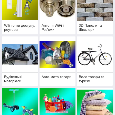
Wifi точки доступу,
Антени WiFi і
3D Панели та
роутери
Роз'єми
Шпалери
Будівельні
Авто-мото товари
Вело товари та
матеріали
туризм