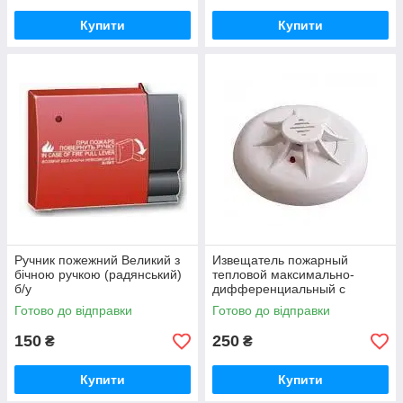
Купити
Купити
Ручник пожежний Великий з
Извещатель пожарный
бічною ручкою (радянський)
тепловой максимально-
б/у
дифференциальный с
индикацией дежурного
Готово до відправки
Готово до відправки
режима ТПТ-4
150
250
₴
₴
Купити
Купити