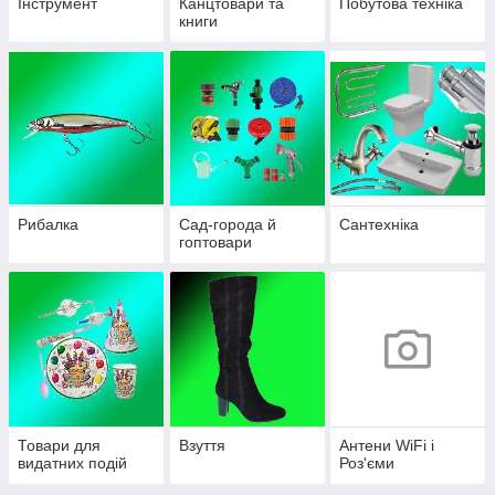
Інструмент
Канцтовари та
Побутова техніка
книги
Рибалка
Сад-города й
Сантехніка
гоптовари
Товари для
Взуття
Антени WiFi і
видатних подій
Роз'єми