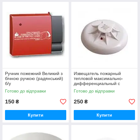
Ручник пожежний Великий з
Извещатель пожарный
бічною ручкою (радянський)
тепловой максимально-
б/у
дифференциальный с
индикацией дежурного
Готово до відправки
Готово до відправки
режима ТПТ-4
150
250
₴
₴
Купити
Купити