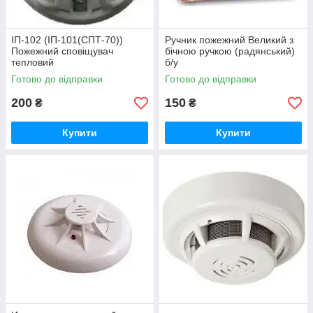
ІП-102 (ІП-101(СПТ-70))
Ручник пожежний Великий з
Пожежний сповіщувач
бічною ручкою (радянський)
тепловий
б/у
Готово до відправки
Готово до відправки
200
150
₴
₴
Купити
Купити