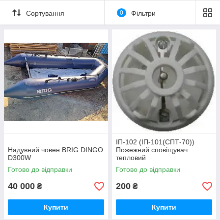
Сортування
0
Фільтри
ІП-102 (ІП-101(СПТ-70))
Надувний човен BRIG DINGO
Пожежний сповіщувач
D300W
тепловий
Готово до відправки
Готово до відправки
40 000
200
₴
₴
Купити
Купити