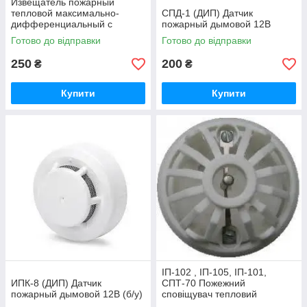
Извещатель пожарный
тепловой максимально-
CПД-1 (ДИП) Датчик
дифференциальный с
пожарный дымовой 12В
индикацией дежурного
Готово до відправки
Готово до відправки
режима ТПТ-4
250
200
₴
₴
Купити
Купити
ІП-102 , ІП-105, ІП-101,
ИПК-8 (ДИП) Датчик
СПТ-70 Пожежний
пожарный дымовой 12В (б/у)
сповіщувач тепловий