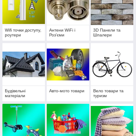
Wifi точки доступу,
Антени WiFi і
3D Панели та
роутери
Роз'єми
Шпалери
Будівельні
Авто-мото товари
Вело товари та
матеріали
туризм