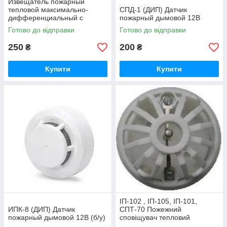
Извещатель пожарный
тепловой максимально-
CПД-1 (ДИП) Датчик
дифференциальный с
пожарный дымовой 12В
индикацией дежурного
Готово до відправки
Готово до відправки
режима ТПТ-4
250
200
₴
₴
Купити
Купити
ІП-102 , ІП-105, ІП-101,
ИПК-8 (ДИП) Датчик
СПТ-70 Пожежний
пожарный дымовой 12В (б/у)
сповіщувач тепловий