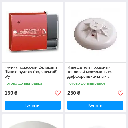
Ручник пожежний Великий з
Извещатель пожарный
бічною ручкою (радянський)
тепловой максимально-
б/у
дифференциальный с
индикацией дежурного
Готово до відправки
Готово до відправки
режима ТПТ-4
150
250
₴
₴
Купити
Купити