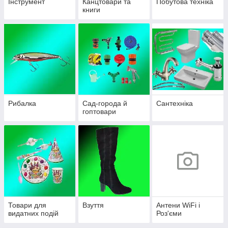
Інструмент
Канцтовари та
Побутова техніка
книги
Рибалка
Сад-города й
Сантехніка
гоптовари
Товари для
Взуття
Антени WiFi і
видатних подій
Роз'єми