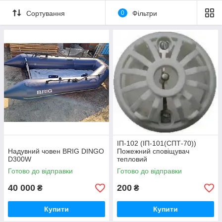
Сортування
0
Фільтри
ІП-102 (ІП-101(СПТ-70))
Надувний човен BRIG DINGO
Пожежний сповіщувач
D300W
тепловий
Готово до відправки
Готово до відправки
40 000
200
₴
₴
Купити
Купити