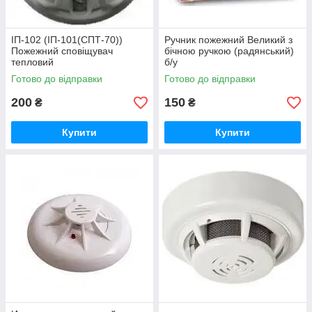
ІП-102 (ІП-101(СПТ-70))
Ручник пожежний Великий з
Пожежний сповіщувач
бічною ручкою (радянський)
тепловий
б/у
Готово до відправки
Готово до відправки
200
150
₴
₴
Купити
Купити