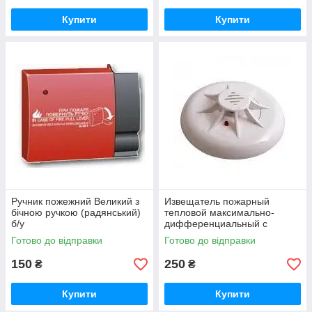
Купити
Купити
Ручник пожежний Великий з
Извещатель пожарный
бічною ручкою (радянський)
тепловой максимально-
б/у
дифференциальный с
индикацией дежурного
Готово до відправки
Готово до відправки
режима ТПТ-4
150
250
₴
₴
Купити
Купити