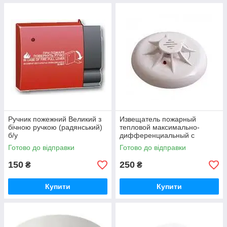
Ручник пожежний Великий з
Извещатель пожарный
бічною ручкою (радянський)
тепловой максимально-
б/у
дифференциальный с
индикацией дежурного
Готово до відправки
Готово до відправки
режима ТПТ-4
150
250
₴
₴
Купити
Купити