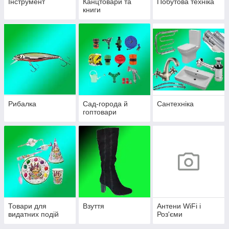
Інструмент
Канцтовари та
Побутова техніка
книги
Рибалка
Сад-города й
Сантехніка
гоптовари
Товари для
Взуття
Антени WiFi і
видатних подій
Роз'єми