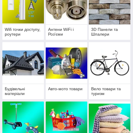
Wifi точки доступу,
Антени WiFi і
3D Панели та
роутери
Роз'єми
Шпалери
Будівельні
Авто-мото товари
Вело товари та
матеріали
туризм