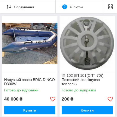
Сортування
0
Фільтри
ІП-102 (ІП-101(СПТ-70))
Надувний човен BRIG DINGO
Пожежний сповіщувач
D300W
тепловий
Готово до відправки
Готово до відправки
40 000
200
₴
₴
Купити
Купити