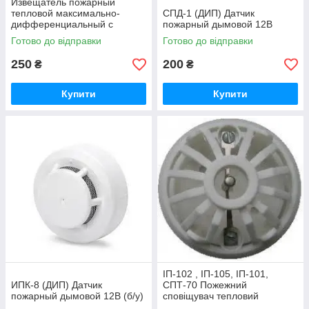
Извещатель пожарный
тепловой максимально-
CПД-1 (ДИП) Датчик
дифференциальный с
пожарный дымовой 12В
индикацией дежурного
Готово до відправки
Готово до відправки
режима ТПТ-4
250
200
₴
₴
Купити
Купити
ІП-102 , ІП-105, ІП-101,
ИПК-8 (ДИП) Датчик
СПТ-70 Пожежний
пожарный дымовой 12В (б/у)
сповіщувач тепловий