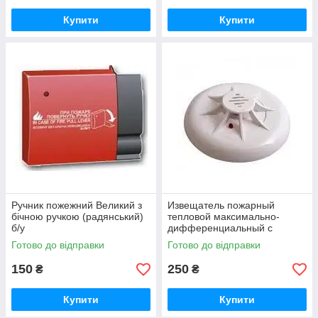
Купити
Купити
Ручник пожежний Великий з
Извещатель пожарный
бічною ручкою (радянський)
тепловой максимально-
б/у
дифференциальный с
индикацией дежурного
Готово до відправки
Готово до відправки
режима ТПТ-4
150
250
₴
₴
Купити
Купити