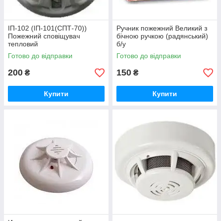
ІП-102 (ІП-101(СПТ-70))
Ручник пожежний Великий з
Пожежний сповіщувач
бічною ручкою (радянський)
тепловий
б/у
Готово до відправки
Готово до відправки
200
150
₴
₴
Купити
Купити