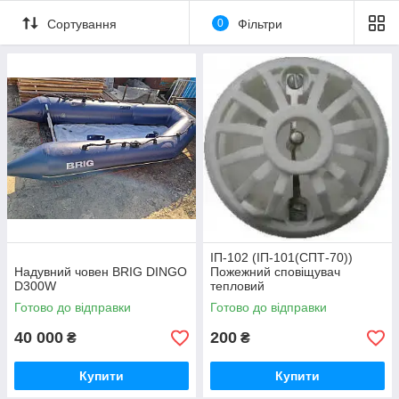
Сортування
0
Фільтри
ІП-102 (ІП-101(СПТ-70))
Надувний човен BRIG DINGO
Пожежний сповіщувач
D300W
тепловий
Готово до відправки
Готово до відправки
40 000
200
₴
₴
Купити
Купити