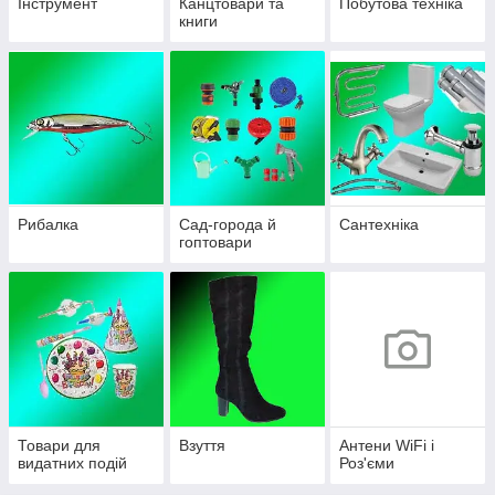
Інструмент
Канцтовари та
Побутова техніка
книги
Рибалка
Сад-города й
Сантехніка
гоптовари
Товари для
Взуття
Антени WiFi і
видатних подій
Роз'єми