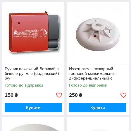
Ручник пожежний Великий з
Извещатель пожарный
бічною ручкою (радянський)
тепловой максимально-
б/у
дифференциальный с
индикацией дежурного
Готово до відправки
Готово до відправки
режима ТПТ-4
150
250
₴
₴
Купити
Купити