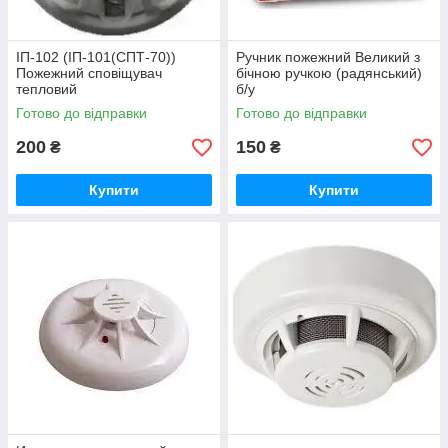
ІП-102 (ІП-101(СПТ-70))
Ручник пожежний Великий з
Пожежний сповіщувач
бічною ручкою (радянський)
тепловий
б/у
Готово до відправки
Готово до відправки
200
150
₴
₴
Купити
Купити