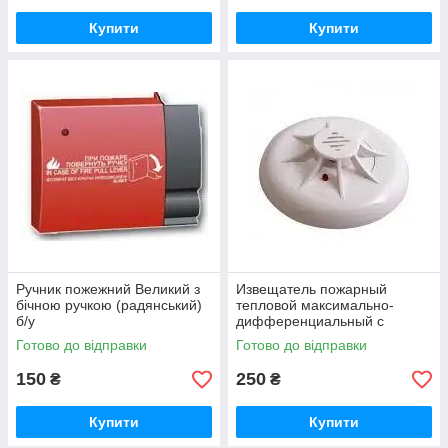
Купити
Купити
Ручник пожежний Великий з
Извещатель пожарный
бічною ручкою (радянський)
тепловой максимально-
б/у
дифференциальный с
индикацией дежурного
Готово до відправки
Готово до відправки
режима ТПТ-4
150
250
₴
₴
Купити
Купити