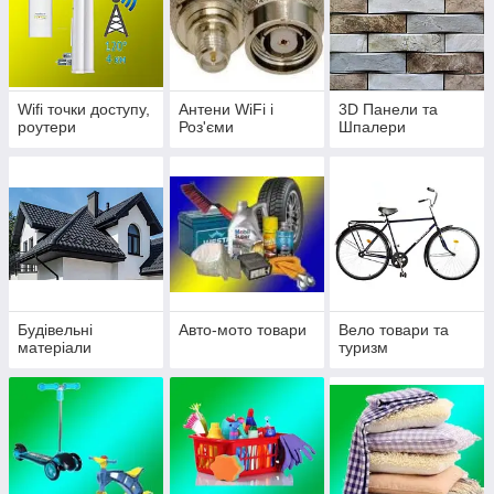
Wifi точки доступу,
Антени WiFi і
3D Панели та
роутери
Роз'єми
Шпалери
Будівельні
Авто-мото товари
Вело товари та
матеріали
туризм