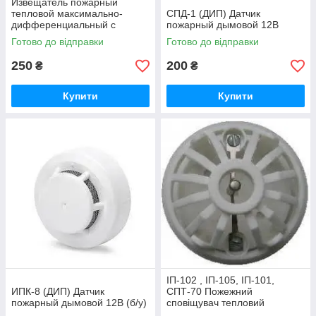
Извещатель пожарный
тепловой максимально-
CПД-1 (ДИП) Датчик
дифференциальный с
пожарный дымовой 12В
индикацией дежурного
Готово до відправки
Готово до відправки
режима ТПТ-4
250
200
₴
₴
Купити
Купити
ІП-102 , ІП-105, ІП-101,
ИПК-8 (ДИП) Датчик
СПТ-70 Пожежний
пожарный дымовой 12В (б/у)
сповіщувач тепловий