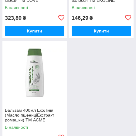
ОБЄМ ТМ DOVE
волосся ТМ EKOLINE
В наявності
В наявності
323,89
146,29
₴
₴
Купити
Купити
Бальзам 400мл ЕкоЛінія
(Масло пшениціЕкстракт
ромашки) ТМ ACME
В наявності