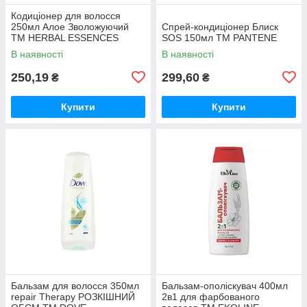
Кодиціонер для волосся
250мл Алое Зволожуючий
Спрей-кондиціонер Блиск
ТМ HERBAL ESSENCES
SOS 150мл ТМ PANTENE
В наявності
В наявності
250,19
299,60
₴
₴
Купити
Купити
Бальзам для волосся 350мл
Бальзам-ополіскувач 400мл
repair Therapy РОЗКІШНИЙ
2в1 для фарбованого