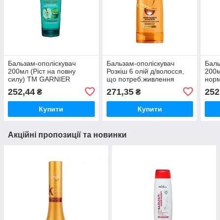
Бальзам-ополіскувач
Бальзам-ополіскувач
Баль
200мл (Ріст на повну
Розкіш 6 олій д/волосся,
200м
силу) ТМ GARNIER
що потреб.живлення
норм
FRUCTIS
200мл ТМ Elseve
GAR
252,44
271,35
252
₴
₴
Купити
Купити
Акційні пропозиції та новинки