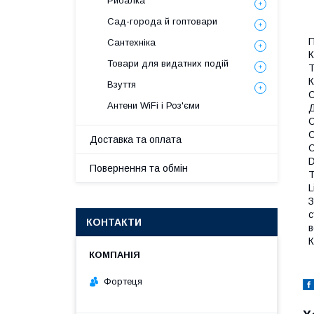
Рибалка
Сад-города й гоптовари
П
Сантехніка
К
Товари для видатних подій
Т
К
Взуття
С
Антени WiFi і Роз'єми
Д
О
С
Доставка та оплата
C
D
Повернення та обмін
T
L
З
с
КОНТАКТИ
в
К
Фортеця