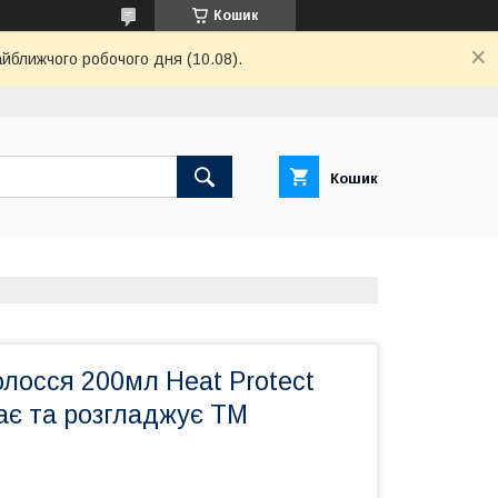
Кошик
айближчого робочого дня (10.08).
Кошик
лосся 200мл Heat Protect
ає та розгладжує ТМ