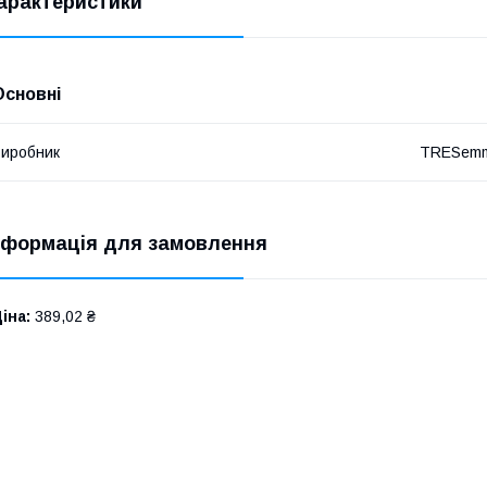
арактеристики
Основні
иробник
TRESem
нформація для замовлення
іна:
389,02 ₴