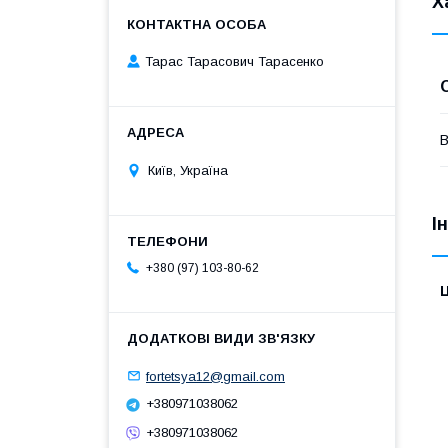
Х
Тарас Тарасович Тарасенко
В
Київ, Україна
І
+380 (97) 103-80-62
Ц
fortetsya12@gmail.com
+380971038062
+380971038062