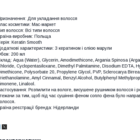
ризначення: Для укладання волосся
лас косметики: Мас-маркет
ип волосся: Всі типи волосся
раїна-виробник: Польща
ерія: Keratin Smooth
одаткові характеристики: З кератином і олією марули
бєм: 200 мл
клад: Aqua (Water), Glycerin, Amodimethicone, Argania Spinosa (Arg
hloride, Cyclopentasiloxane, Dimethyl Palmitamine, Disodium EDTA, H
imethicone, Polysorbate 20, Propylene Glycol, PVP, Sclerocarya Birre
riethanolamine, Amyl Cinnamal, Benzyl Alcohol, Butylphenyl Methylpropi
imonene, Linalool.
астосування: Розпилити на вологе, висушене рушником волосся і р
тежачи за тим, щоб під час сушіння феном сопло фена було напра
олосся.
раїна реєстрації бренда: Нідерланди