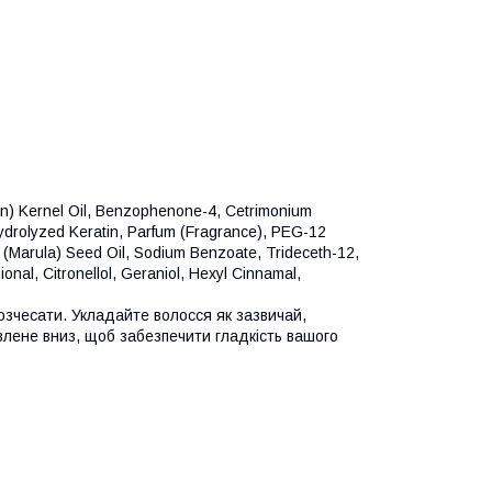
an) Kernel Oil, Benzophenone-4, Cetrimonium
ydrolyzed Keratin, Parfum (Fragrance), PEG-12
a (Marula) Seed Oil, Sodium Benzoate, Trideceth-12,
onal, Citronellol, Geraniol, Hexyl Cinnamal,
озчесати. Укладайте волосся як зазвичай,
влене вниз, щоб забезпечити гладкість вашого