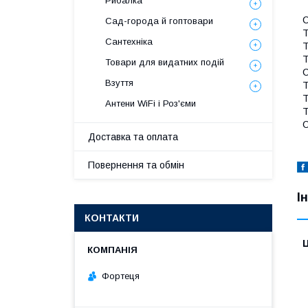
Рибалка
С
Сад-города й гоптовари
Т
Сантехніка
Т
Т
Товари для видатних подій
С
Взуття
Т
Т
Антени WiFi і Роз'єми
Т
О
Доставка та оплата
Повернення та обмін
І
КОНТАКТИ
Ц
Фортеця