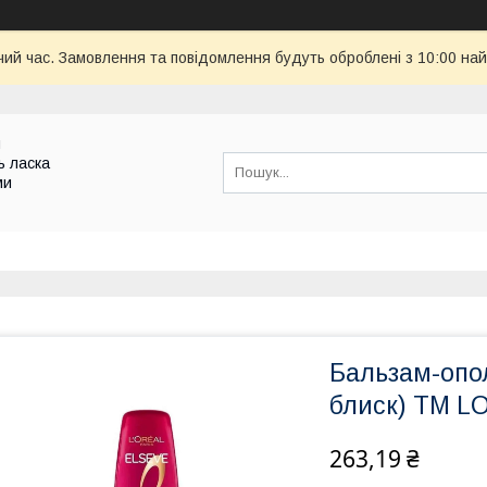
чий час. Замовлення та повідомлення будуть оброблені з 10:00 най
и
ь ласка
ми
Бальзам-опол
блиск) ТМ L
263,19 ₴