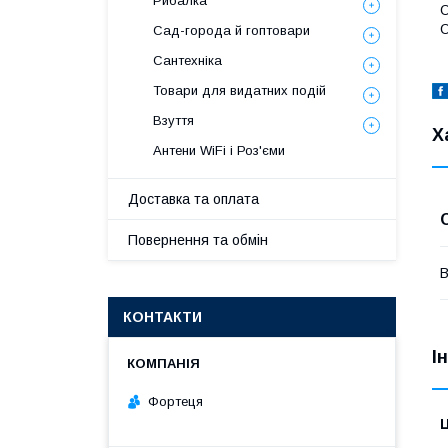
Рибалка
О
О
Сад-города й гоптовари
Сантехніка
Товари для видатних подій
Взуття
Х
Антени WiFi і Роз'єми
Доставка та оплата
Повернення та обмін
В
КОНТАКТИ
І
Фортеця
Ц