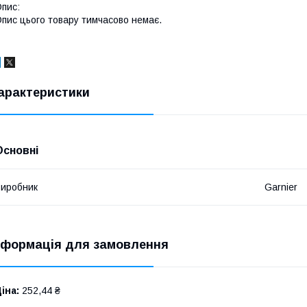
пис:
пис цього товару тимчасово немає.
арактеристики
Основні
иробник
Garnier
нформація для замовлення
іна:
252,44 ₴