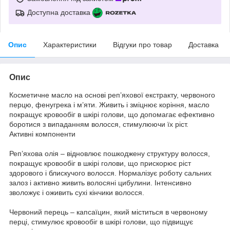
Доступна доставка
Опис
Характеристики
Відгуки про товар
Доставка
Опис
Косметичне масло на основі реп’яхової екстракту, червоного
перцю, фенугрека і м’яти. Живить і зміцнює коріння, масло
покращує кровообіг в шкірі голови, що допомагає ефективно
боротися з випаданням волосся, стимулюючи їх ріст.
Активні компоненти
Реп’яхова олія – відновлює пошкоджену структуру волосся,
покращує кровообіг в шкірі голови, що прискорює ріст
здорового і блискучого волосся. Нормалізує роботу сальних
залоз і активно живить волосяні цибулини. Інтенсивно
зволожує і оживить сухі кінчики волосся.
Червоний перець – капсаїцин, який міститься в червоному
перці, стимулює кровообіг в шкірі голови, що підвищує