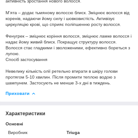
активність зростання нового волосся.
М’ята – додає тьмяному волоссю блиск. Зміцнює волосся від
коренів, надаючи йому силу і шовковистість. Активізує
циркуляцію крові, що сприяє поліпшенню росту волосся.
Фенугрек – зміцнює коріння волосся, зміцнює ламке волосся і
надає йому живий блиск. Покращує структуру волосся.
Волосся стає гладкими і зволоженими, ефективно бореться з
лупою.
Спосіб застосування
Невелику кількість олії ретельно втирати в шкіру голови
протягом 5-10 хвилин. Після промити теплою водою з
шампунем. Застосують не менше 3-х дні в тиждень.
Приховати
Характеристики
Основні
Виробник
Triuga