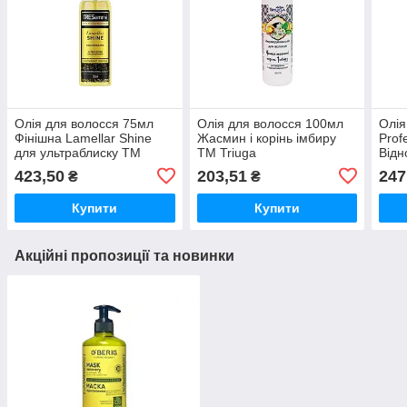
Олія для волосся 75мл
Олія для волосся 100мл
Олія
Фінішна Lamellar Shine
Жасмин і корінь імбиру
Prof
для ультраблиску ТМ
ТМ Triuga
Відн
TRESEMME
Triu
423,50
203,51
247
₴
₴
Купити
Купити
Акційні пропозиції та новинки