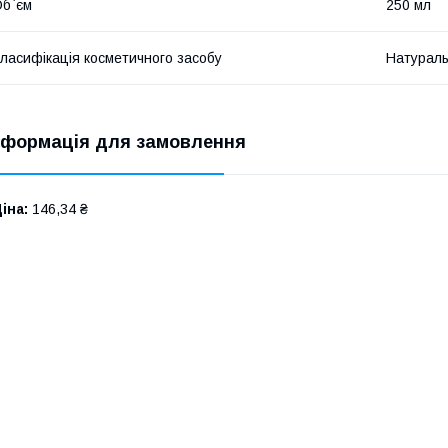
б`єм
250 мл
ласифікація косметичного засобу
Натурал
нформація для замовлення
іна:
146,34 ₴