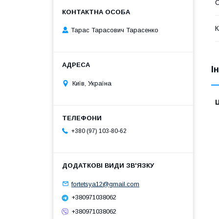
О
К
Тарас Тарасович Тарасенко
І
Київ, Україна
Ц
+380 (97) 103-80-62
fortetsya12@gmail.com
+380971038062
+380971038062