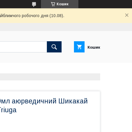
Кошик
айближчого робочого дня (10.08).
Кошик
0мл аюрведичний Шикакай
riuga