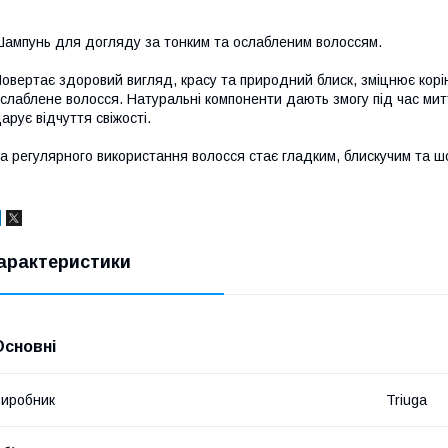
ампунь для догляду за тонким та ослабленим волоссям.
овертає здоровий вигляд, красу та природний блиск, зміцнює корі
слаблене волосся. Натуральні компоненти дають змогу під час ми
арує відчуття свіжості.
а регулярного використання волосся стає гладким, блискучим та ш
арактеристики
Основні
иробник
Triuga