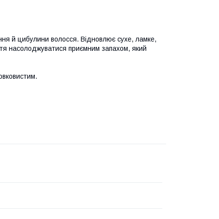
ння й цибулини волосся. Відновлює сухе, ламке,
ття насолоджуватися приємним запахом, який
овковистим.