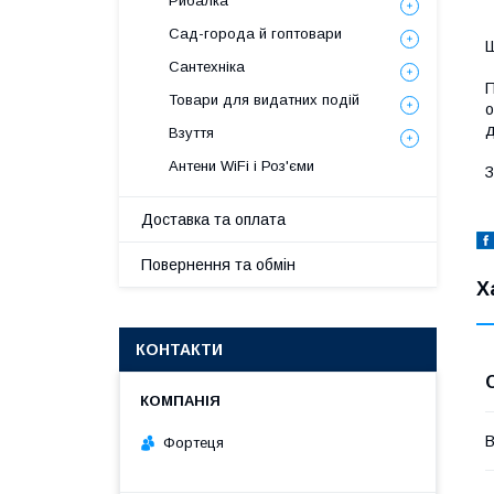
Рибалка
Сад-города й гоптовари
Ш
Сантехніка
П
Товари для видатних подій
о
д
Взуття
Антени WiFi і Роз'єми
З
Доставка та оплата
Повернення та обмін
Х
КОНТАКТИ
В
Фортеця