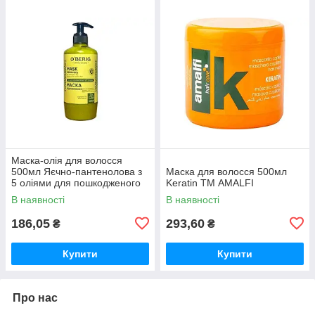
Маска-олія для волосся
500мл Яєчно-пантенолова з
Маска для волосся 500мл
5 оліями для пошкодженого
Keratin ТМ AMALFI
волосся ТМ O’BERIG
В наявності
В наявності
186,05
293,60
₴
₴
Купити
Купити
Про нас