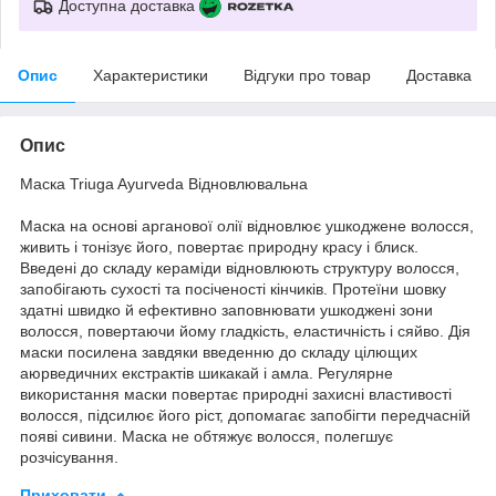
Доступна доставка
Опис
Характеристики
Відгуки про товар
Доставка
Опис
Маска Triuga Ayurveda Відновлювальна
Маска на основі арганової олії відновлює ушкоджене волосся,
живить і тонізує його, повертає природну красу і блиск.
Введені до складу кераміди відновлюють структуру волосся,
запобігають сухості та посіченості кінчиків. Протеїни шовку
здатні швидко й ефективно заповнювати ушкоджені зони
волосся, повертаючи йому гладкість, еластичність і сяйво. Дія
маски посилена завдяки введенню до складу цілющих
аюрведичних екстрактів шикакай і амла. Регулярне
використання маски повертає природні захисні властивості
волосся, підсилює його ріст, допомагає запобігти передчасній
появі сивини. Маска не обтяжує волосся, полегшує
розчісування.
Приховати