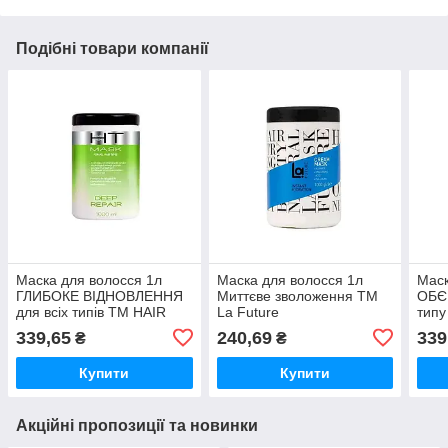
Подібні товари компанії
Маска для волосся 1л
Маска для волосся 1л
Маск
ГЛИБОКЕ ВІДНОВЛЕННЯ
Миттєве зволоження ТМ
ОБЄМ
для всіх типів ТМ HAIR
La Future
тип
TREND
339,65
240,69
339
₴
₴
Купити
Купити
Акційні пропозиції та новинки