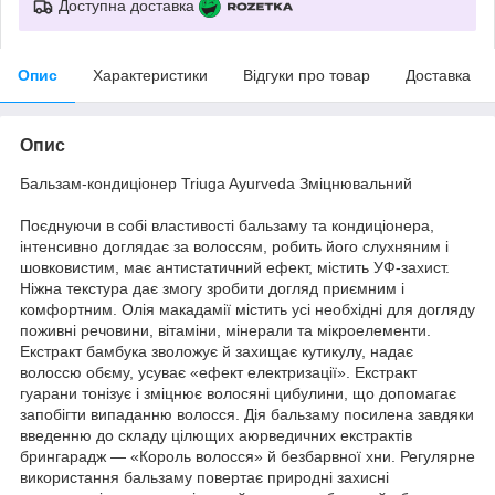
Доступна доставка
Опис
Характеристики
Відгуки про товар
Доставка
Опис
Бальзам-кондиціонер Triuga Ayurveda Зміцнювальний
Поєднуючи в собі властивості бальзаму та кондиціонера,
інтенсивно доглядає за волоссям, робить його слухняним і
шовковистим, має антистатичний ефект, містить УФ-захист.
Ніжна текстура дає змогу зробити догляд приємним і
комфортним. Олія макадамії містить усі необхідні для догляду
поживні речовини, вітаміни, мінерали та мікроелементи.
Екстракт бамбука зволожує й захищає кутикулу, надає
волоссю обєму, усуває «ефект електризації». Екстракт
гуарани тонізує і зміцнює волосяні цибулини, що допомагає
запобігти випаданню волосся. Дія бальзаму посилена завдяки
введенню до складу цілющих аюрведичних екстрактів
брингарадж — «Король волосся» й безбарвної хни. Регулярне
використання бальзаму повертає природні захисні