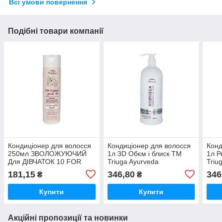
Всі умови повернення
Подібні товари компанії
Кондиціонер для волосся
Кондиціонер для волосся
Конд
250мл ЗВОЛОЖУЮЧИЙ
1л 3D Обєм і блиск ТМ
1л Р
Для ДІВЧАТОК 10 FOR
Triuga Ayurveda
Triu
YOUNG girls ТМ TRIUGA
181,15
346,80
346
₴
₴
Купити
Купити
Акційні пропозиції та новинки