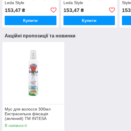
Leda Style
Leda Style
Styl
153,47
153,47
153
₴
₴
Купити
Купити
Акційні пропозиції та новинки
Мус для волосся 300мл
Екстрасильна фіксація
(зелений) ТМ INTESA
В наявності