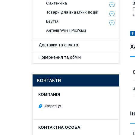
З
Сантехніка
П
Товари для видатних подій
к
Взуття
Антени WiFi і Роз'єми
Доставка та оплата
Х
Повернення та обмін
КОНТАКТИ
В
Фортеця
І
Ц