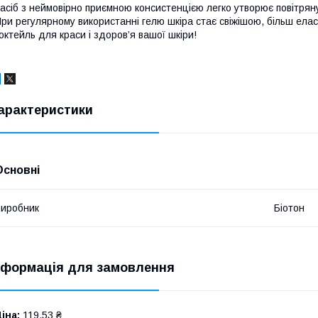
асіб з неймовірно приємною консистенцією легко утворює повітряну
ри регулярному використанні гелю шкіра стає свіжішою, більш ела
октейль для краси і здоров’я вашої шкіри!
арактеристики
Основні
иробник
Біотон
нформація для замовлення
іна:
119,53 ₴