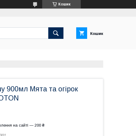
Кошик
Кошик
у 900мл Мята та огірок
IOTON
лення на сайті — 200 ₴
301