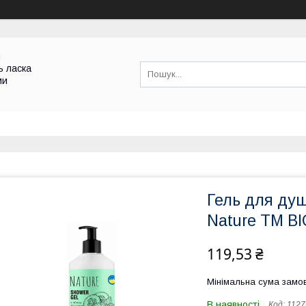
и
ь ласка
ми
Гель для душ
Nature ТМ B
119,53 ₴
Мінімальна сума замов
В наявності
Код:
1127