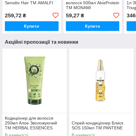
Sensitiv Hair ТМ AMALFI
волосся 500мл AloeProtein
1л 3
ТМ MONAMI
Triu
259,72
59,27
346
₴
₴
Купити
Купити
Акційні пропозиції та новинки
Кодиціонер для волосся
250мл Алое Зволожуючий
Спрей-кондиціонер Блиск
ТМ HERBAL ESSENCES
SOS 150мл ТМ PANTENE
В наявності
В наявності