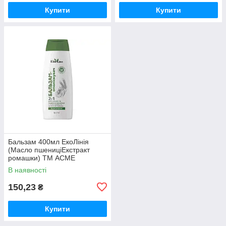
Купити
Купити
Бальзам 400мл ЕкоЛінія
(Масло пшениціЕкстракт
ромашки) ТМ ACME
В наявності
150,23
₴
Купити