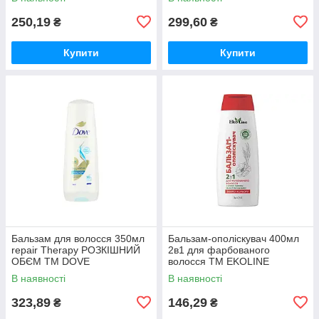
250,19
299,60
₴
₴
Купити
Купити
Бальзам для волосся 350мл
Бальзам-ополіскувач 400мл
repair Therapy РОЗКІШНИЙ
2в1 для фарбованого
ОБЄМ ТМ DOVE
волосся ТМ EKOLINE
В наявності
В наявності
323,89
146,29
₴
₴