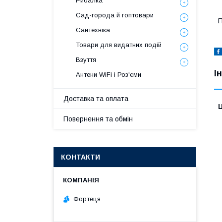
Рибалка
Сад-города й гоптовари
П
Сантехніка
Товари для видатних подій
Взуття
І
Антени WiFi і Роз'єми
Доставка та оплата
Ц
Повернення та обмін
КОНТАКТИ
Фортеця