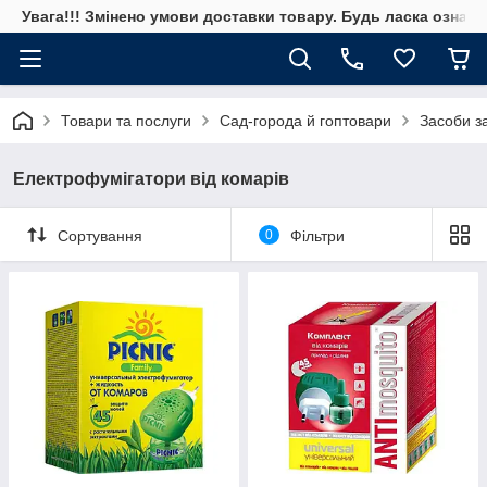
Увага!!! Змінено умови доставки товару. Будь ласка ознай
Товари та послуги
Сад-города й гоптовари
Засоби за
Електрофумігатори від комарів
Сортування
0
Фільтри