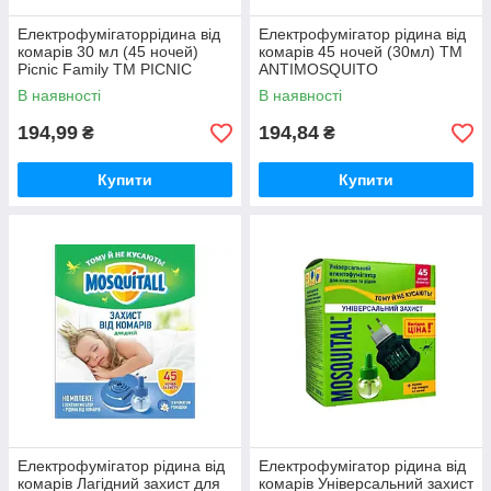
Електрофумігаторрідина від
Електрофумігатор рідина від
комарів 30 мл (45 ночей)
комарів 45 ночей (30мл) ТМ
Picnic Family ТМ PICNIC
ANTIMOSQUITO
В наявності
В наявності
194,99
194,84
₴
₴
Купити
Купити
Електрофумiгатор рідина від
Електрофумiгатор рідина від
комарів Лагідний захист для
комарів Універсальний захист