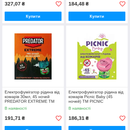
327,07
184,48
₴
₴
Купити
Купити
Електрофумігатор рідина від
Електрофумiгатор рідина від
комарів 30мл, 45 ночей
комарів Picnic Baby (45
PREDATOR EXTREME ТМ
ночей) ТМ PICNIC
КОСМО-ХИМ
В наявності
В наявності
191,71
186,31
₴
₴