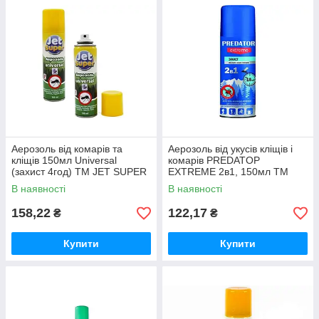
Аерозоль від комарів та
Аерозоль від укусів кліщів і
кліщів 150мл Universal
комарів PREDATOP
(захист 4год) ТМ JET SUPER
EXTREME 2в1, 150мл ТМ
КОСМО-ХИМ
В наявності
В наявності
158,22
122,17
₴
₴
Купити
Купити