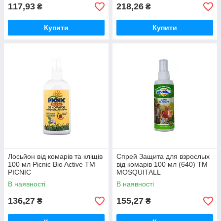
117,93
218,26
₴
₴
Купити
Купити
Лосьйон від комарів та кліщів
Спрей Защита для взрослых
100 мл Picnic Bio Active ТМ
від комарів 100 мл (640) ТМ
PICNIC
MOSQUITALL
В наявності
В наявності
136,27
155,27
₴
₴