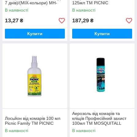
7 днiв)/(MIX-кольори) MH-
125мл ТМ PICNIC
5153-2 ТМ STENSON
В наявності
В наявності
13,27
187,29
₴
₴
Купити
Купити
Аерозоль від комарів та
Лосьйон від комарів 100 мл
кліщів Професійний захист
Picnic Family ТМ PICNIC
100мл ТМ MOSQUITALL
В наявності
В наявності