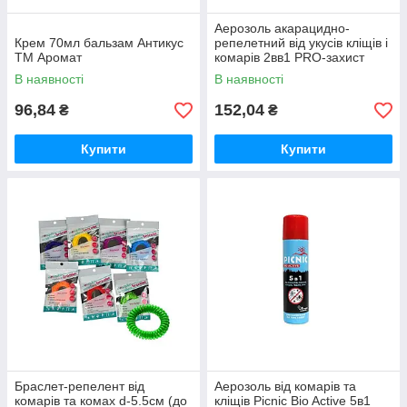
Аерозоль акарацидно-
Крем 70мл бальзам Антикус
репелетний від укусів кліщів і
ТМ Аромат
комарів 2вв1 PRO-захист
EXTREME 150мл ТМ
В наявності
В наявності
КОСМО-ХИМ
96,84
152,04
₴
₴
Купити
Купити
Браслет-репелент від
Аерозоль від комарів та
комарів та комах d-5.5см (до
кліщів Picnic Bio Active 5в1