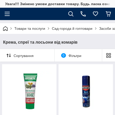
Увага!!! Змінено умови доставки товару. Будь ласка ознай
Товари та послуги
Сад-города й гоптовари
Засоби за
Крема, спреї та лосьони від комарів
Сортування
0
Фільтри