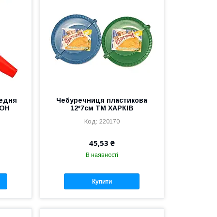
редня
Чебуречниця пластикова
ИОН
12*7см ТМ ХАРКІВ
220170
45,53 ₴
В наявності
Купити