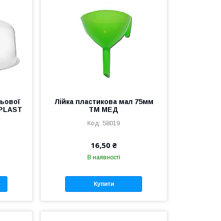
ьової
Лійка пластикова мал 75мм
 PLAST
ТМ МЕД
58019
16,50 ₴
В наявності
Купити