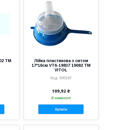
002 ТМ
Лійка пластикова з ситом
17*16см VT6-19837 19082 ТМ
VITOL
505187
109,92 ₴
В наявності
Купити