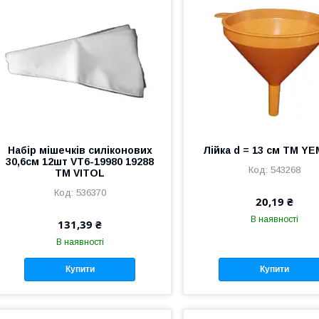
Набір мішечків силіконових
Лійка d = 13 см ТМ Y
30,6см 12шт VT6-19980 19288
543268
ТМ VITOL
536370
20,19 ₴
В наявності
131,39 ₴
В наявності
Купити
Купити