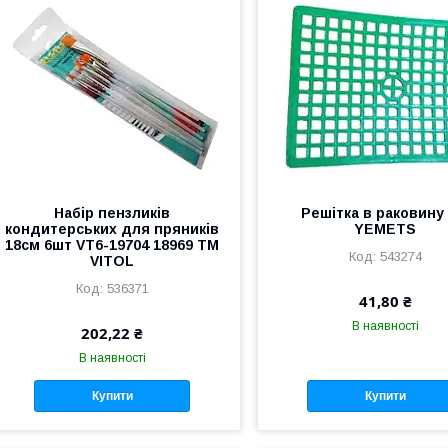
Набір пензликів
Решітка в раковину
кондитерських для пряників
YEMETS
18см 6шт VT6-19704 18969 ТМ
543274
VITOL
536371
41,80 ₴
В наявності
202,22 ₴
В наявності
Купити
Купити