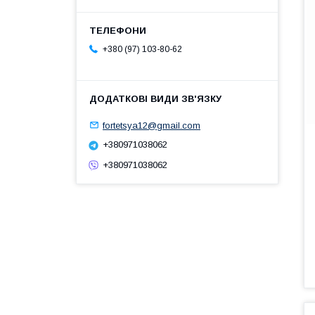
+380 (97) 103-80-62
fortetsya12@gmail.com
+380971038062
+380971038062