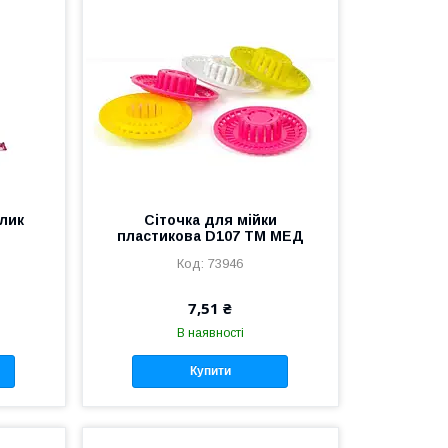
елик
Сіточка для мійки
пластикова D107 ТМ МЕД
73946
7,51 ₴
В наявності
Купити