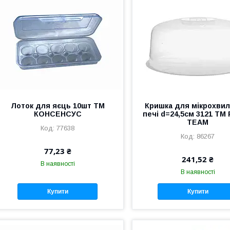
Лоток для яєць 10шт ТМ
Кришка для мікрохвил
КОНСЕНСУС
печі d=24,5см 3121 ТМ
TEAM
77638
86267
77,23 ₴
241,52 ₴
В наявності
В наявності
Купити
Купити