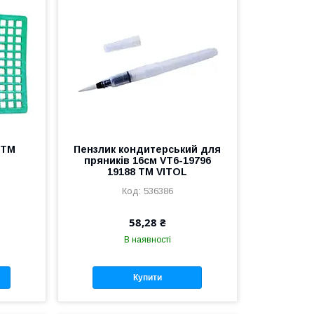
 ТМ
Пензлик кондитерський для
пряників 16см VT6-19796
19188 ТМ VITOL
536386
58,28 ₴
В наявності
Купити