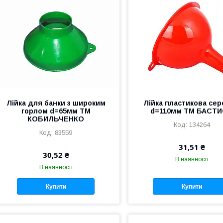
Лійка для банки з широким
Лійка пластикова се
горлом d=65мм ТМ
d=110мм ТМ БАСТ
КОБИЛЬЧЕНКО
134264
83559
31,51 ₴
30,52 ₴
В наявності
В наявності
Купити
Купити