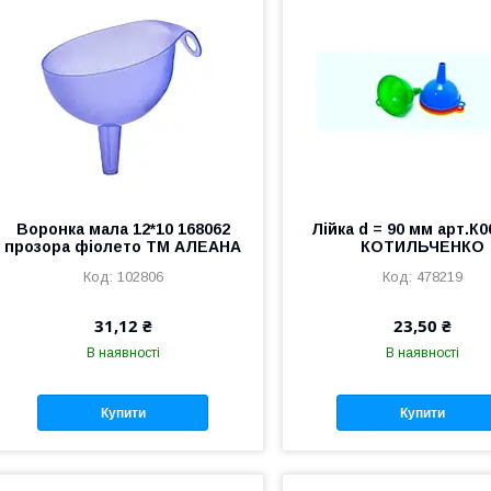
Воронка мала 12*10 168062
Лійка d = 90 мм арт.К
прозора фіолето ТМ АЛЕАНА
КОТИЛЬЧЕНКО
102806
478219
31,12 ₴
23,50 ₴
В наявності
В наявності
Купити
Купити