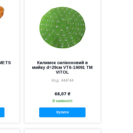
EMETS
Килимок силіконовий в
мийку d=29см VT6-19091 ТМ
VITOL
444744
68,07 ₴
В наявності
Купити