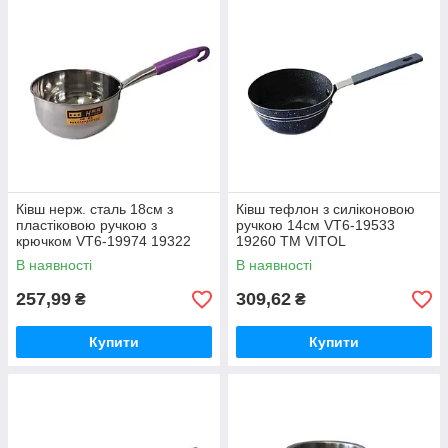
Ківш нерж. сталь 18см з
Ківш тефлон з силіконовою
пластіковою ручкою з
ручкою 14см VT6-19533
крючком VT6-19974 19322
19260 ТМ VITOL
ТМ VITOL
В наявності
В наявності
257,99
309,62
₴
₴
Купити
Купити