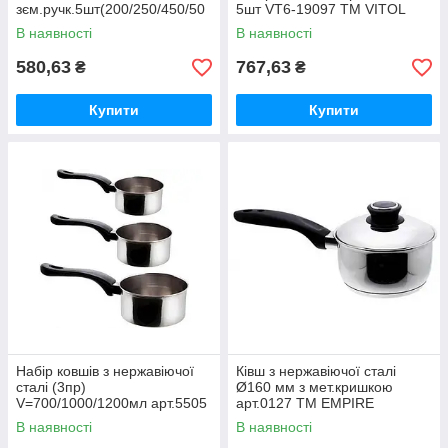
зєм.ручк.5шт(200/250/450/50
5шт VT6-19097 ТМ VITOL
0/800мл) 0199 ТМ EMPIRE
В наявності
В наявності
580,63
767,63
₴
₴
Купити
Купити
Набір ковшів з нержавіючої
Ківш з нержавіючої сталі
сталі (3пр)
Ø160 мм з мет.кришкою
V=700/1000/1200мл арт.5505
арт.0127 ТМ EMPIRE
ТМ EMPIRE
В наявності
В наявності