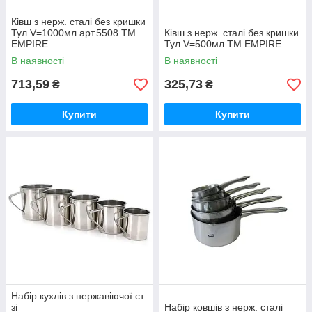
Ківш з нерж. сталі без кришки
Тул V=1000мл арт.5508 ТМ
Ківш з нерж. сталі без кришки
EMPIRE
Тул V=500мл ТМ EMPIRE
В наявності
В наявності
713,59
325,73
₴
₴
Купити
Купити
Набір кухлів з нержавіючої ст.
зі
Набір ковшів з нерж. сталі