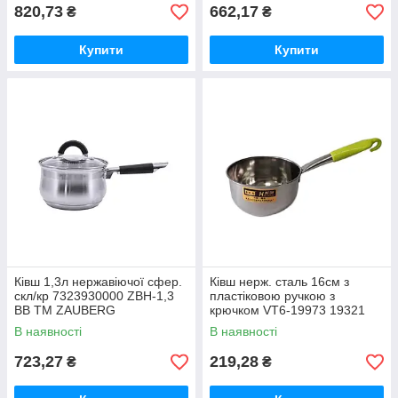
820,73
662,17
₴
₴
Купити
Купити
Ківш 1,3л нержавіючої сфер.
Ківш нерж. сталь 16см з
скл/кр 7323930000 ZBH-1,3
пластіковою ручкою з
BB ТМ ZAUBERG
крючком VT6-19973 19321
ТМ VITOL
В наявності
В наявності
723,27
219,28
₴
₴