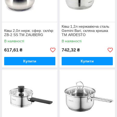
Кiвш 1,2л нержавіюча сталь
Ківш 2,0л нерж. сфер. скл/кр
Gemini Bari, скляна кришка
ZB-2 SS ТМ ZAUBERG
ТМ ARDESTO
В наявності
В наявності
617,61
742,32
₴
₴
Купити
Купити