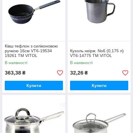
Ківш тефлон з силіконовою
ручкою 16см VT6-19534
Кухоль неірж. No6 (0,175 л)
19261 ТМ VITOL
VT6-14775 ТМ VITOL
В наявності
В наявності
363,38
32,26
₴
₴
Купити
Купити