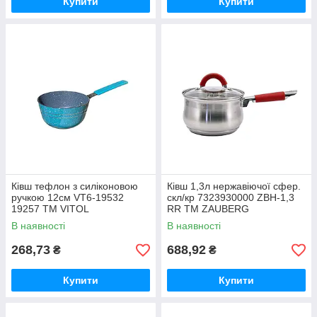
Купити
Купити
Ківш тефлон з силіконовою
Ківш 1,3л нержавіючої сфер.
ручкою 12см VT6-19532
скл/кр 7323930000 ZBH-1,3
19257 ТМ VITOL
RR ТМ ZAUBERG
В наявності
В наявності
268,73
688,92
₴
₴
Купити
Купити