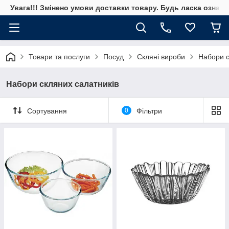
Увага!!! Змінено умови доставки товару. Будь ласка ознай
Товари та послуги
Посуд
Скляні вироби
Набори с
Набори скляних салатників
Сортування
0
Фільтри