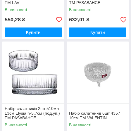
ТМ LAV
ТМ PASABAHCE
В наявності
В наявності
550,28
632,01
₴
₴
Купити
Купити
Набір салатників 2шт 510мл
13см Elysia h-5,7см (под.уп.)
Набір салатників 6шт 4357
ТМ PASABAHCE
10см ТМ VALENTIN
В наявності
В наявності