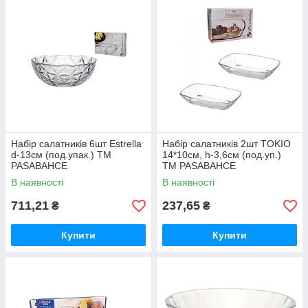
Набір салатникiв 6шт Estrella
Набір салатникiв 2шт TOKIO
d-13см (под.упак.) ТМ
14*10см, h-3,6см (под.уп.)
PASABAHCE
ТМ PASABAHCE
В наявності
В наявності
711,21
237,65
₴
₴
Купити
Купити