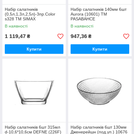
Набір салатників
Набір салатників 140мм 6шт
(0,5л,1,3л,2,5л)-3пр.Color
Aurora (10601) ТМ
s328 ТМ SIMAX
PASABAHCE
В наявності
В наявності
1 119,47
947,36
₴
₴
Купити
Купити
Набір салатників 6шт 315мл
Набір салатникiв 6шт 130мм
d-10,6*10,6см DEFNE (226F)
Дженерейшн (под.уп.) 10676