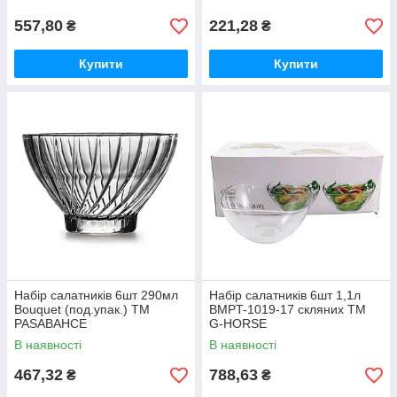
557,80
221,28
₴
₴
Купити
Купити
Набір салатників 6шт 290мл
Набір салатників 6шт 1,1л
Bouquet (под.упак.) ТМ
BMPT-1019-17 скляних ТМ
PASABAHCE
G-HORSE
В наявності
В наявності
467,32
788,63
₴
₴