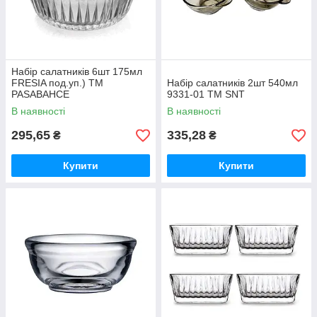
Набір салатникiв 6шт 175мл
FRESIA под.уп.) ТМ
Набір салатників 2шт 540мл
PASABAHCE
9331-01 ТМ SNT
В наявності
В наявності
295,65
335,28
₴
₴
Купити
Купити