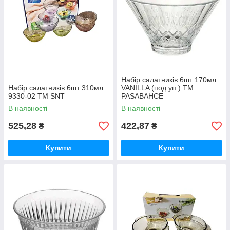
Набір салатникiв 6шт 170мл
Набір салатників 6шт 310мл
VANILLA (под.уп.) ТМ
9330-02 ТМ SNT
PASABAHCE
В наявності
В наявності
525,28
422,87
₴
₴
Купити
Купити