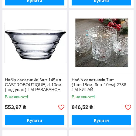
Купити
Купити
Набір салатників 6шт 145мл
Набір салатникiв 7шт
GASTROBOUTIQUE, d-10см
(1шт-18см, 6шт-10см) 2786
(под.упак.) ТМ PASABAHCE
ТМ КИТАЙ
В наявності
В наявності
553,97
846,52
₴
₴
Купити
Купити