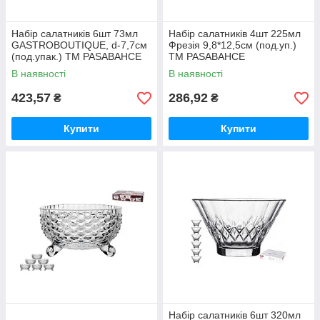
Набір салатників 6шт 73мл
Набір салатників 4шт 225мл
GASTROBOUTIQUE, d-7,7см
Фрезія 9,8*12,5см (под.уп.)
(под.упак.) ТМ PASABAHCE
ТМ PASABAHCE
В наявності
В наявності
423,57
286,92
₴
₴
Купити
Купити
Набір салатникiв 6шт 320мл