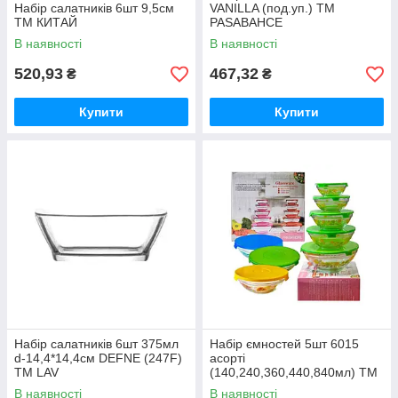
Набір салатників 6шт 9,5см
VANILLA (под.уп.) ТМ
ТМ КИТАЙ
PASABAHCE
В наявності
В наявності
520,93
467,32
₴
₴
Купити
Купити
Набір салатників 6шт 375мл
Набір ємностей 5шт 6015
d-14,4*14,4см DEFNE (247F)
асорті
ТМ LAV
(140,240,360,440,840мл) ТМ
SNT
В наявності
В наявності