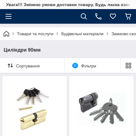
Увага!!! Змінено умови доставки товару. Будь ласка ознай
Товари та послуги
Будівельні матеріали
Замково-ско
Циліндри 90мм
Сортування
0
Фільтри