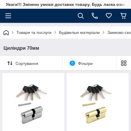
Увага!!! Змінено умови доставки товару. Будь ласка ознай
Товари та послуги
Будівельні матеріали
Замково-ско
Циліндри 70мм
Сортування
0
Фільтри