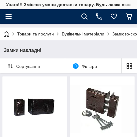
Увага!!! Змінено умови доставки товару. Будь ласка ознай
Товари та послуги
Будівельні матеріали
Замково-ско
Замки накладні
Сортування
0
Фільтри