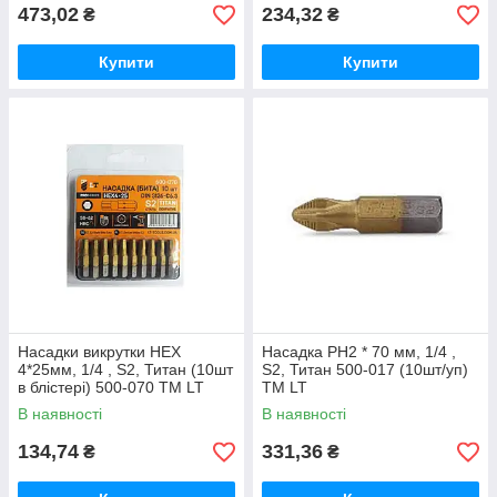
473,02
234,32
₴
₴
Купити
Купити
Насадки викрутки НЕХ
Насадка РН2 * 70 мм, 1/4 ,
4*25мм, 1/4 , S2, Титан (10шт
S2, Титан 500-017 (10шт/уп)
в блістері) 500-070 ТМ LT
ТМ LT
В наявності
В наявності
134,74
331,36
₴
₴