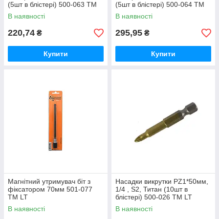
(5шт в блістері) 500-063 ТМ
(5шт в блістері) 500-064 ТМ
LT
LT
В наявності
В наявності
220,74
295,95
₴
₴
Купити
Купити
Магнітний утримувач біт з
Насадки викрутки РZ1*50мм,
фіксатором 70мм 501-077
1/4 , S2, Титан (10шт в
ТМ LT
блістері) 500-026 ТМ LT
В наявності
В наявності