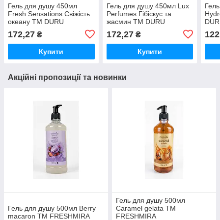
Гель для душу 450мл
Гель для душу 450мл Lux
Гель
Fresh Sensations Свіжість
Perfumes Гібіскус та
Hydr
океану ТМ DURU
жасмин ТМ DURU
DUR
172,27
172,27
122
₴
₴
Купити
Купити
Акційні пропозиції та новинки
Гель для душу 500мл
Гель для душу 500мл Berry
Caramel gelata ТМ
macaron ТМ FRESHMIRA
FRESHMIRA