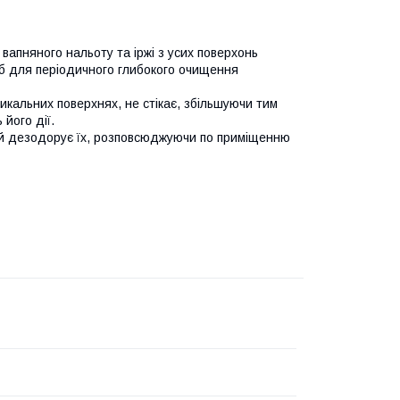
вапняного нальоту та іржі з усих поверхонь
асіб для періодичного глибокого очищення
тикальних поверхнях, не стікає, збільшуючи тим
його дії.
е й дезодорує їх, розповсюджуючи по приміщенню