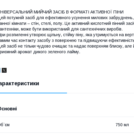
УНІВЕРСАЛЬНИЙ МИЙЧИЙ ЗАСІБ В ФОРМАТІ АКТИВНОЇ ПІНИ
ей потужній засіб для ефективного усунення милових забруднень, 
анної кімнати – стін, стелі, полу. Це активний кислотний пінний з
антехніки, може бути використаний для сантехнічних виробів.
ри розпиленні утворює щільну, стійку піну, яка утримується на вер
амим час контакту засобу з поверхнею та підвищуючи ефективність 
ей засіб не тільки чудово очищає та надає поверхням блиску, ал
риємний аромат дикого зеленого лайму.
арактеристики
Основні
б`єм
750 мл