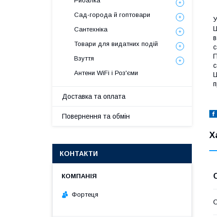
Рибалка
Сад-города й гоптовари
Ц
Сантехніка
в
Товари для видатних подій
с
П
Взуття
с
Антени WiFi і Роз'єми
Ц
п
Доставка та оплата
Повернення та обмін
Х
КОНТАКТИ
Фортеця
О